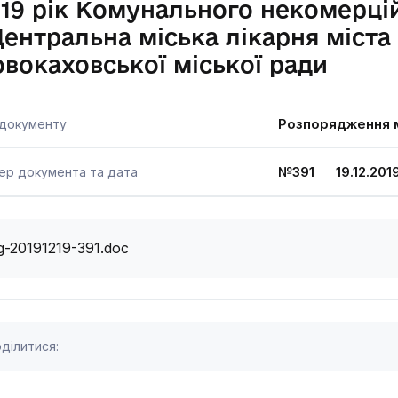
19 рік Комунального некомерці
ентральна міська лікарня міста
вокаховської міської ради
Розпорядження м
 документу
№391 19.12.201
ер документа та дата
g-20191219-391.doc
ділитися: