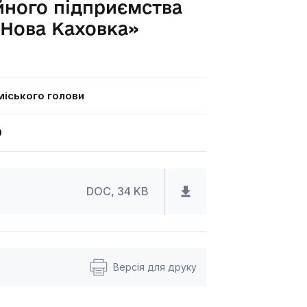
йного підприємства
 Нова Каховка»
іського голови
9
DOC, 34 KB
Версія для друку