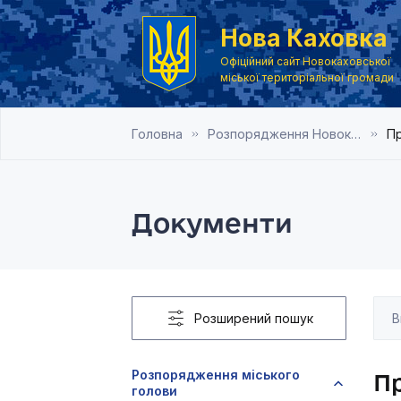
Нова Каховка
Офіційний сайт Новокаховської
міської територіальної громади
Головна
Розпорядження Новокаховського міського голови 2019 рік
Пр
Документи
Розширений пошук
Розпорядження міського
П
голови