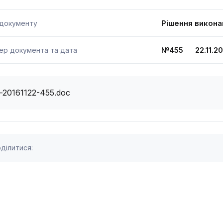
Рішення викона
 документу
№455 22.11.20
ер документа та дата
i-20161122-455.doc
ділитися: