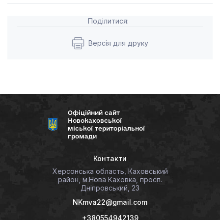
Поділитися:
Версія для друку
Офіційний сайт
Новокаховської
міської територіальної
громади
Контакти
Херсонська область, Каховський
район, м.Нова Каховка, просп.
Дніпровський, 23
NKmva22@gmail.com
+380554942139