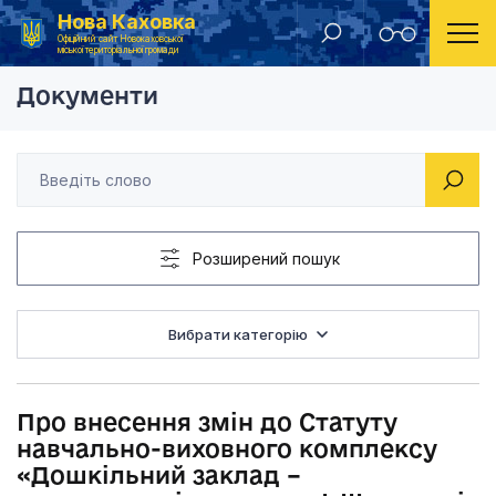
Нова Каховка
Головна
Рішення Новокаховської міської ради 2015 рік
Про внесення змін д
Офіційний сайт Новокаховської
міської територіальної громади
Документи
Розширений пошук
Вибрати категорію
Про внесення змін до Статуту
навчально-виховного комплексу
«Дошкільний заклад –