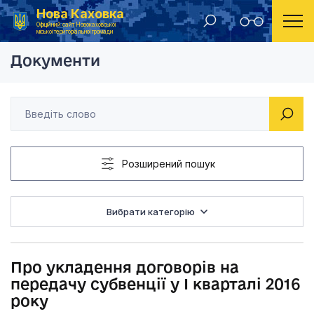
Нова Каховка
Головна
Рішення Новокаховської міської ради 2015 рік
Про укладення догово
Офіційний сайт Новокаховської
міської територіальної громади
Документи
Розширений пошук
Вибрати категорію
Про укладення договорів на
передачу субвенції у І кварталі 2016
року