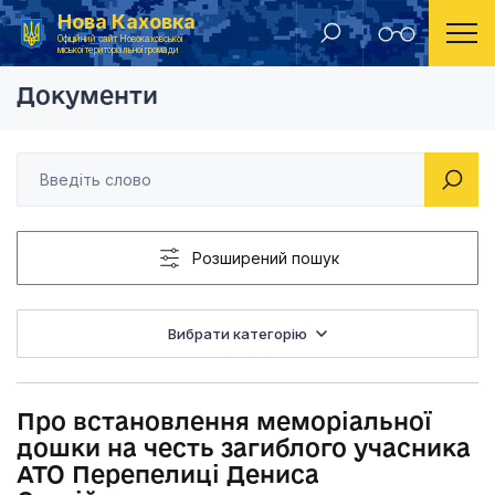
Нова Каховка
Головна
Рішення виконавчого комітету Новокаховської міської ради 2016 року
Про встановлення ме
Офіційний сайт Новокаховської
міської територіальної громади
Документи
Розширений пошук
Вибрати категорію
Про встановлення меморіальної
дошки на честь загиблого учасника
АТО Перепелиці Дениса