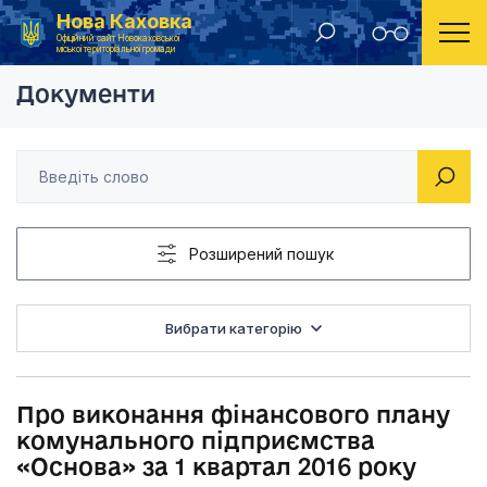
Нова Каховка
Головна
Рішення виконавчого комітету Новокаховської міської ради 2016 року
Про виконання фінан
Офіційний сайт Новокаховської
міської територіальної громади
Документи
Розширений пошук
Вибрати категорію
Про виконання фінансового плану
комунального підприємства
«Основа» за 1 квартал 2016 року