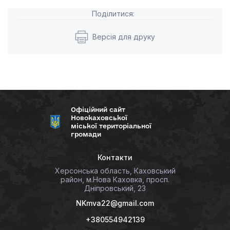
Поділитися:
Версія для друку
Офіційний сайт
Новокаховської
міської територіальної
громади
Контакти
Херсонська область, Каховський
район, м.Нова Каховка, просп.
Дніпровський, 23
NKmva22@gmail.com
+380554942139