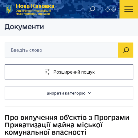
Нова Каховка
Головна
Рішення Новокаховської міської ради 2015 рік
Про вилучення об’єк
Офіційний сайт Новокаховської
міської територіальної громади
Документи
Розширений пошук
Вибрати категорію
Про вилучення об’єктів з Програми
Приватизації майна міської
комунальної власності