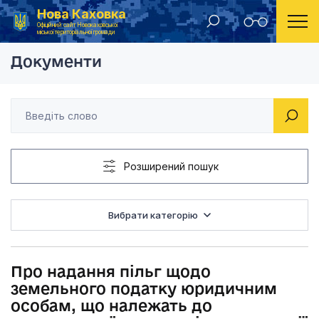
Нова Каховка
Головна
Рішення Новокаховської міської ради 2015 рік
Про надання пільг щ
Офіційний сайт Новокаховської
міської територіальної громади
Документи
Розширений пошук
Вибрати категорію
Про надання пільг щодо
земельного податку юридичним
особам, що належать до