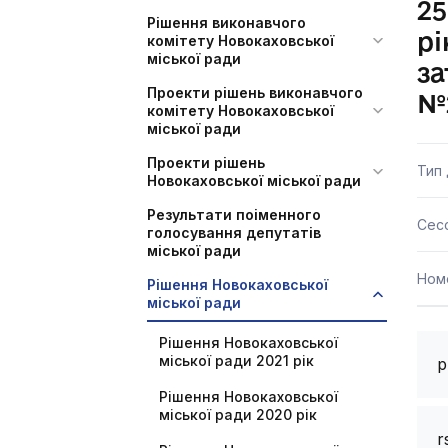
25
Рішення виконавчого
рі
комітету Новокаховської
міської ради
за
Проекти рішень виконавчого
№
комітету Новокаховської
міської ради
Проекти рішень
Тип
Новокаховської міської ради
Результати поіменного
Сесс
голосування депутатів
міської ради
Ном
Рішення Новокаховської
міської ради
Рішення Новокаховської
міської ради 2021 рік
p
Рішення Новокаховської
міської ради 2020 рік
r