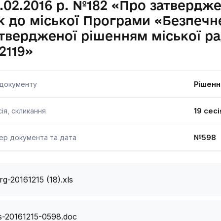
.02.2016 р. №182 «Про затвердже
к до міської Програми «Безпечне
твердженої рішенням міської рад
2119»
Рішенн
 документу
19 сесі
ія, скликання
№598 
ер документа та дата
rg-20161215 (18).xls
s-20161215-0598.doc