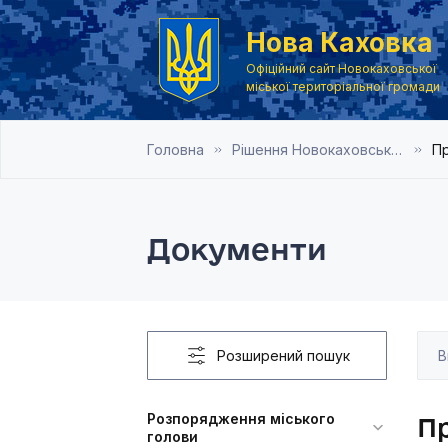
Нова Каховка
Офіційний сайт Новокаховської
міської територіальної громади
Головна
Рішення Новокаховської міської ради 2016 рік
Пр
Документи
Розширений пошук
Розпорядження міського
Пр
голови