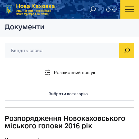
Нова Каховка
Головна
Розпорядження Новокаховського міського голови
Офіційний сайт Новокаховської
міської територіальної громади
Документи
Розширений пошук
Вибрати категорію
Розпорядження Новокаховського
міського голови 2016 рік