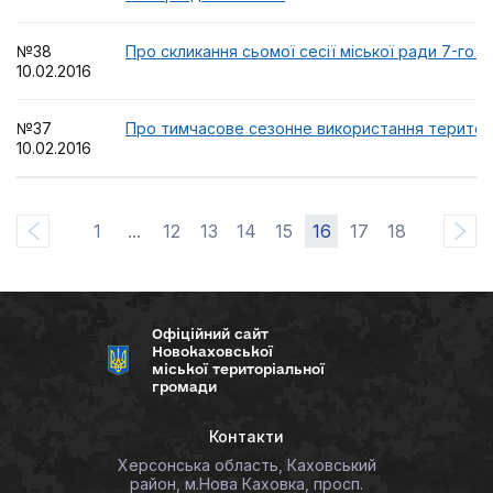
№38
Про скликання сьомої сесії міської ради 7-го с
10.02.2016
№37
Про тимчасове сезонне використання територі
10.02.2016
1
...
12
13
14
15
16
17
18
Офіційний сайт
Новокаховської
міської територіальної
громади
Контакти
Херсонська область, Каховський
район, м.Нова Каховка, просп.