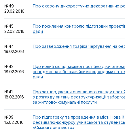
№49
Про охорону дикоростучих декоративних рос
23.02.2016
№45
Про посилення контролю підготовки проектів р
22.02.2016
ради
№44
Про затвердження графіка чергування на бере
19.02.2016
№42
Про новий склад міської постійно діючої комісі
18.02.2016
поводження з безхазяйними відходами на терит
ради
№41
Про затвердження оновленого складу постійно 
18.02.2016
з розгляду питань реструктуризації заборгова
за житлово-комунальні послуги
№39
Про підготовку та проведення в місті Нова Ках
15.02.2016
фестивалю-конкурсу учнівської та студентсько
«Смарагдове місто»