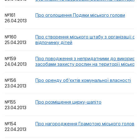
№161
Про оголошення Подяки міського голови
26.04.2013
№160
Про створення міського штабу з організації о
25.04.2013
відпочинку дітей
№159
Про поводження з непридатними до використа
24.04.2013
засобами захисту рослин на території міської
№156
Про оренду об’єктів комунальної власності
23.04.2013
№155
Про розміщення цирку-шапіто
23.04.2013
№154
Про нагородження Грамотою міського голови
22.04.2013