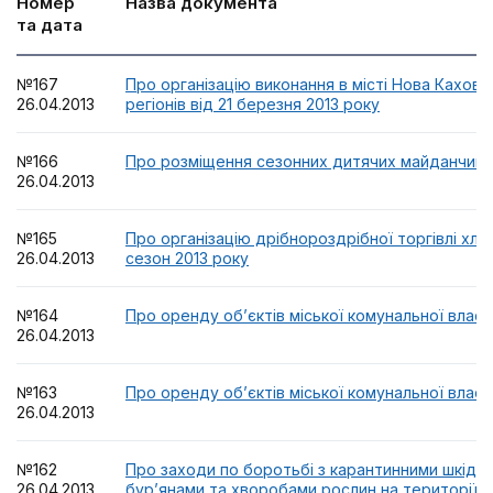
Номер
Назва документа
та дата
№167
Про організацію виконання в місті Нова Каховк
26.04.2013
регіонів від 21 березня 2013 року
№166
Про розміщення сезонних дитячих майданчикі
26.04.2013
№165
Про організацію дрібнороздрібної торгівлі хлі
26.04.2013
сезон 2013 року
№164
Про оренду об’єктів міської комунальної власн
26.04.2013
№163
Про оренду об’єктів міської комунальної власн
26.04.2013
№162
Про заходи по боротьбі з карантинними шкідн
26.04.2013
бур’янами та хворобами рослин на території м