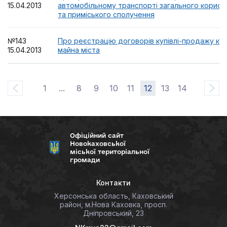
15.04.2013
автомобільному транспорті загального корист
та приміського сполучення
№143
Про реєстрацію договорів купівлі-продажу ко
15.04.2013
майна міста
1
...
8
9
10
11
12
13
14
Офіційний сайт
Новокаховської
міської територіальної
громади
Контакти
Херсонська область, Каховський
район, м.Нова Каховка, просп.
Дніпровський, 23