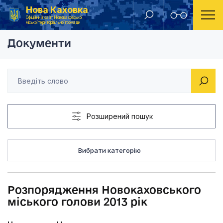
Нова Каховка
Головна
Розпорядження Новокаховського міського голови
Офіційний сайт Новокаховської
міської територіальної громади
Документи
Розширений пошук
Вибрати категорію
Розпорядження Новокаховського
міського голови 2013 рік