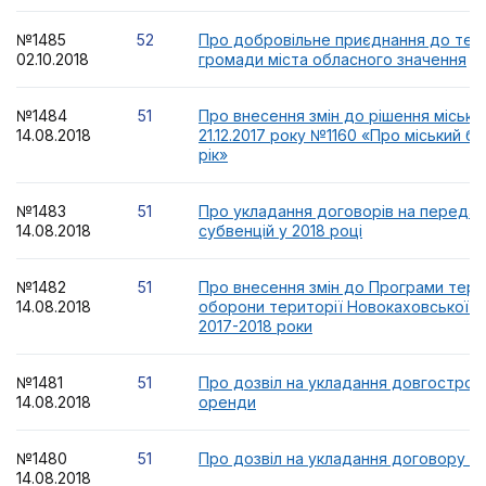
№1485
52
Про добровільне приєднання до тер
02.10.2018
громади міста обласного значення
№1484
51
Про внесення змін до рішення міської
14.08.2018
21.12.2017 року №1160 «Про міський б
рік»
№1483
51
Про укладання договорів на передач
14.08.2018
субвенцій у 2018 році
№1482
51
Про внесення змін до Програми тери
14.08.2018
оборони території Новокаховської мі
2017-2018 роки
№1481
51
Про дозвіл на укладання довгострок
14.08.2018
оренди
№1480
51
Про дозвіл на укладання договору о
14.08.2018