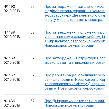
№1490
52
Про затвердження загальної чисельно
02.10.2018
відділу з питань управління комунал
інфраструктури Дніпрянського старо
округу Новокаховської міської ради
№1489
52
Про затвердження положення про від
02.10.2018
управління комунальним майном, інф
Дніпрянського старостинського окру
Новокаховської міської ради
№1488
52
Про затвердження структури Новока
02.10.2018
міської ради та її виконавчих органів
№1487
52
Про реорганізацію юридичних осіб Д
02.10.2018
селищної ради м. Нова Каховка Херс
та виконавчого комітету Дніпрянсько
ради м. Нова Каховка Херсонської об
№1486
52
Про Дніпрянський старостинський ок
02.10.2018
Новокаховської міської ради