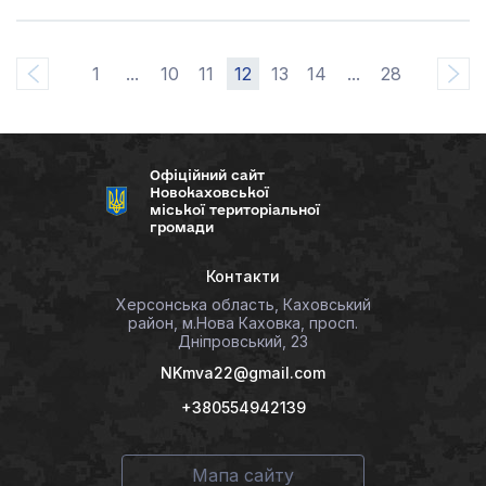
1
...
10
11
12
13
14
...
28
Офіційний сайт
Новокаховської
міської територіальної
громади
Контакти
Херсонська область, Каховський
район, м.Нова Каховка, просп.
Дніпровський, 23
NKmva22@gmail.com
+380554942139
Мапа сайту