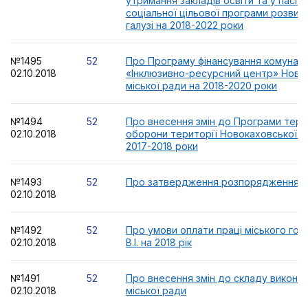
утримання закладів освіти та у паспо
соціальної цільової програми розвитк
галузі на 2018-2022 роки
№1495
52
Про Програму фінансування комуналь
02.10.2018
«Інклюзивно-ресурсний центр» Ново
міської ради на 2018-2020 роки
№1494
52
Про внесення змін до Програми тери
02.10.2018
оборони території Новокаховської мі
2017-2018 роки
№1493
52
Про затвердження розпорядження мі
02.10.2018
№1492
52
Про умови оплати праці міського гол
02.10.2018
В.І. на 2018 рік
№1491
52
Про внесення змін до складу викона
02.10.2018
міської ради