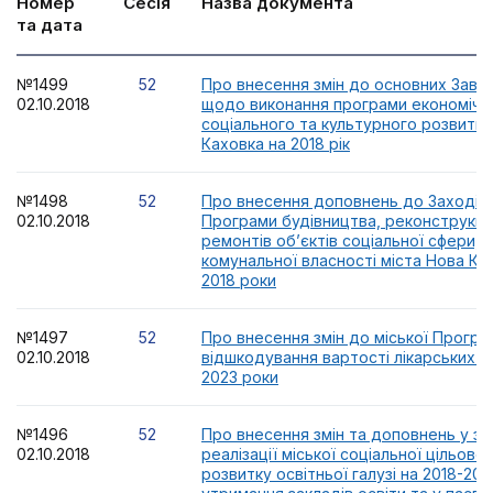
Номер
Сесія
Назва документа
та дата
№1499
52
Про внесення змін до основних Завда
02.10.2018
щодо виконання програми економічн
соціального та культурного розвитку
Каховка на 2018 рік
№1498
52
Про внесення доповнень до Заходів 
02.10.2018
Програми будівництва, реконструкції
ремонтів об’єктів соціальної сфери, т
комунальної власності міста Нова Ка
2018 роки
№1497
52
Про внесення змін до міської Програ
02.10.2018
відшкодування вартості лікарських за
2023 роки
№1496
52
Про внесення змін та доповнень у з
02.10.2018
реалізації міської соціальної цільово
розвитку освітньої галузі на 2018-202