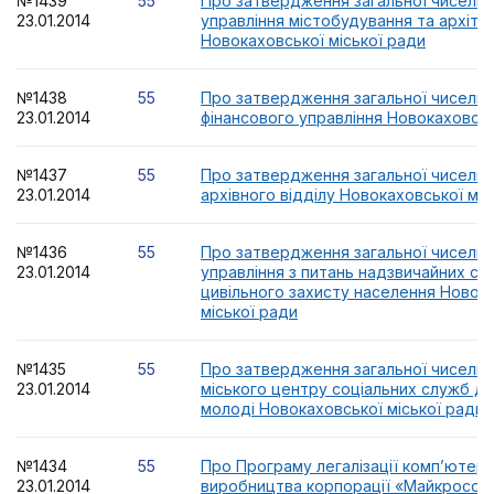
№1439
55
Про затвердження загальної чисельн
23.01.2014
управління містобудування та архіте
Новокаховської міської ради
№1438
55
Про затвердження загальної чисельн
23.01.2014
фінансового управління Новокаховськ
№1437
55
Про затвердження загальної чисельн
23.01.2014
архівного відділу Новокаховської міс
№1436
55
Про затвердження загальної чисельн
23.01.2014
управління з питань надзвичайних сит
цивільного захисту населення Новок
міської ради
№1435
55
Про затвердження загальної чисельн
23.01.2014
міського центру соціальних служб для 
молоді Новокаховської міської ради
№1434
55
Про Програму легалізації комп’ютер
23.01.2014
виробництва корпорації «Майкрософ