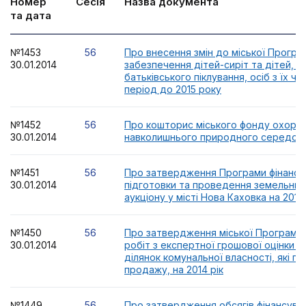
Номер
Сесія
Назва документа
та дата
№1453
56
Про внесення змін до міської Програ
30.01.2014
забезпечення дітей-сиріт та дітей, 
батьківського піклування, осіб з їх ч
період до 2015 року
№1452
56
Про кошторис міського фонду охоро
30.01.2014
навколишнього природного середови
№1451
56
Про затвердження Програми фінансу
30.01.2014
підготовки та проведення земельних 
аукціону у місті Нова Каховка на 2014
№1450
56
Про затвердження міської Програми
30.01.2014
робіт з експертної грошової оцінки 
ділянок комунальної власності, які п
продажу, на 2014 рік
№1449
56
Про затвердження обсягів фінансуван