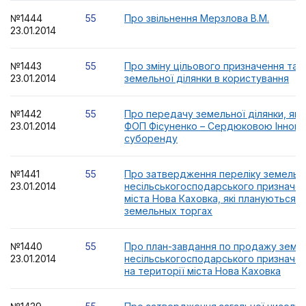
№1444
55
Про звільнення Мерзлова В.М.
23.01.2014
№1443
55
Про зміну цільового призначення та
23.01.2014
земельної ділянки в користування
№1442
55
Про передачу земельної ділянки, як
23.01.2014
ФОП Фісуненко – Сердюковою Інною 
суборенду
№1441
55
Про затвердження переліку земельни
23.01.2014
несільськогосподарського призначен
міста Нова Каховка, які плануються 
земельных торгах
№1440
55
Про план-завдання по продажу земел
23.01.2014
несільськогосподарського призначенн
на території міста Нова Каховка