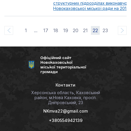
структурних підрозділах виконавчого
Новокаховської міської ради на 2014-
1
...
17
18
19
20
21
22
23
Офіційний сайт
Новокаховської
міської територіальної
громади
Контакти
Херсонська область, Каховський
район, м.Нова Каховка, просп.
Дніпровський, 23
NKmva22@gmail.com
+380554942139