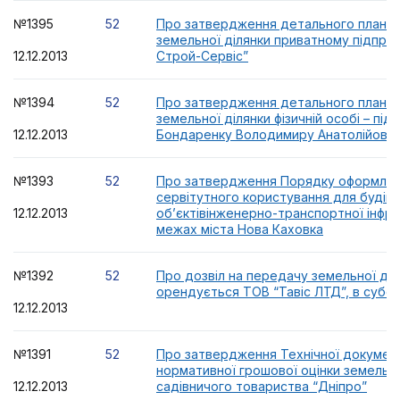
№1395
52
Про затвердження детального плану 
земельної ділянки приватному підпри
12.12.2013
Строй-Сервіс”
№1394
52
Про затвердження детального плану 
земельної ділянки фізичній особі – пі
12.12.2013
Бондаренку Володимиру Анатолійови
№1393
52
Про затвердження Порядку оформлен
сервітутного користування для будів
12.12.2013
об’єктівінженерно-транспортної інфр
межах міста Нова Каховка
№1392
52
Про дозвіл на передачу земельної діл
орендується ТОВ “Тавіс ЛТД”, в субо
12.12.2013
№1391
52
Про затвердження Технічної документ
нормативної грошової оцінки земельно
12.12.2013
садівничого товариства “Дніпро”