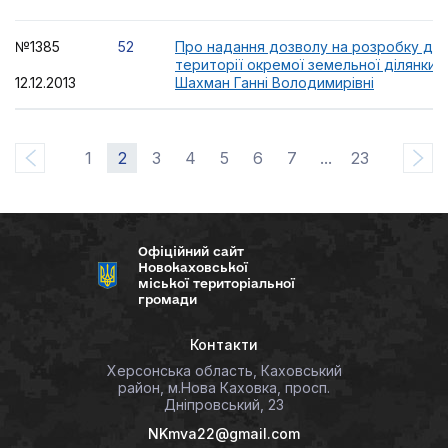
№1385
52
Про надання дозволу на розробку де
території окремої земельної ділянки 
12.12.2013
Шахман Ганні Володимирівні
1
2
3
4
5
6
7
...
23
Офіційний сайт
Новокаховської
міської територіальної
громади
Контакти
Херсонська область, Каховський
район, м.Нова Каховка, просп.
Дніпровський, 23
NKmva22@gmail.com