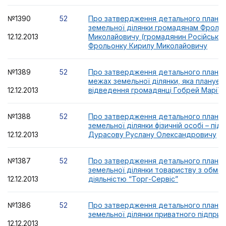
№1390
52
Про затвердження детального плану 
земельної ділянки громадянам Фроль
12.12.2013
Миколайовичу (громадянин Російської
Фрольонку Кирилу Миколайовичу
№1389
52
Про затвердження детального плану т
межах земельної ділянки, яка плануєт
12.12.2013
відведення громадянці Гобрей Марії Ів
№1388
52
Про затвердження детального плану 
земельної ділянки фізичній особі – пі
12.12.2013
Дурасову Руслану Олександровичу
№1387
52
Про затвердження детального плану 
земельної ділянки товариству з обм
12.12.2013
діяльністю “Торг-Сервіс”
№1386
52
Про затвердження детального плану 
земельної ділянки приватного підпри
12.12.2013