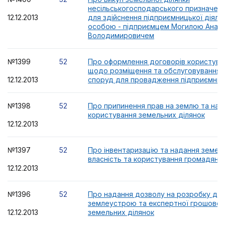
несільськогосподарського призначенн
12.12.2013
для здійснення підприємницької діяль
особою - підприємцем Могилою Анато
Володимировичем
№1399
52
Про оформлення договорів користува
щодо розміщення та обслуговування 
12.12.2013
споруд для провадження підприємниць
№1398
52
Про припинення прав на землю та над
користування земельних ділянок
12.12.2013
№1397
52
Про інвентаризацію та надання земель
власність та користування громадяна
12.12.2013
№1396
52
Про надання дозволу на розробку доку
землеустрою та експертної грошової 
12.12.2013
земельних ділянок