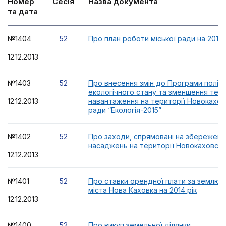
Номер
Сесія
Назва документа
та дата
№1404
52
Про план роботи міської ради на 2014 
12.12.2013
№1403
52
Про внесення змін до Програми поліп
екологічного стану та зменшення тех
12.12.2013
навантаження на території Новокаховс
ради “Екологія-2015”
№1402
52
Про заходи, спрямовані на збереженн
насаджень на території Новокаховсько
12.12.2013
№1401
52
Про ставки орендної плати за землю н
міста Нова Каховка на 2014 рік
12.12.2013
№1400
52
Про викуп земельної ділянки