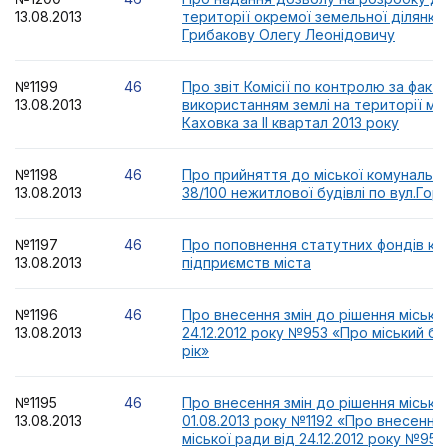
13.08.2013
території окремої земельної ділянки
Грибакову Олегу Леонідовичу
№1199
46
Про звіт Комісії по контролю за факт
13.08.2013
використанням землі на території мі
Каховка за ІІ квартал 2013 року
№1198
46
Про прийняття до міської комунально
13.08.2013
38/100 нежитлової будівлі по вул.Горь
№1197
46
Про поповнення статутних фондів ко
13.08.2013
підприємств міста
№1196
46
Про внесення змін до рішення міської
13.08.2013
24.12.2012 року №953 «Про міський б
рік»
№1195
46
Про внесення змін до рішення міської
13.08.2013
01.08.2013 року №1192 «Про внесення 
міської ради від 24.12.2012 року №953