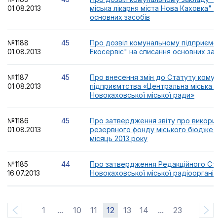
01.08.2013
міська лікарня міста Нова Каховка" н
основних засобів
№1188
45
Про дозвіл комунальному підприємст
01.08.2013
Екосервіс" на списання основних зас
№1187
45
Про внесення змін до Статуту комун
01.08.2013
підприємтства «Центральна міська а
Новокаховської міської ради»
№1186
45
Про затвердження звіту про викорис
01.08.2013
резервного фонду міського бюджету
місяць 2013 року
№1185
44
Про затвердження Редакційного Ста
16.07.2013
Новокаховської міської радіоорганіза
1
...
10
11
12
13
14
...
23