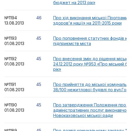
бюджет на 2013 рік»
№1194
46
Про хід виконання міської Програми
13.08.2013
здоров'я нації» на 2011-2015 роки
№1193
45
Про поповнення статутних фондів ко
01.08.2013
підприємств міста
№1192
45
Про внесення змін до рішення міської
01.08.2013
24.12.2012 року №953 «Про міський б
рік»
№1191
45
Про прийняття до міської комунально
01.08.2013
38/100 нежитлової будівлі по вул.Горь
№1190
45
Про затвердження Положення про ц
01.08.2013
адміністративних послуг виконавчого
Новокаховської міської ради
№1189
45
Про дозвіл комунальному закладу "