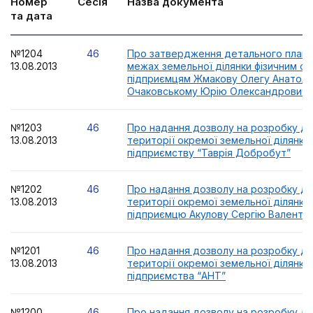
Номер
Сесія
Назва документа
та дата
№1204
46
Про затвердження детального плану 
13.08.2013
межах земельної ділянки фізичним ос
підприємцям Жмакову Олегу Анатолі
Очаковському Юрію Олександровичу
№1203
46
Про надання дозволу на розробку де
13.08.2013
території окремої земельної ділянки
підприємству “Таврія Добробут”
№1202
46
Про надання дозволу на розробку де
13.08.2013
території окремої земельної ділянки ф
підприємцю Акулову Сергію Валенти
№1201
46
Про надання дозволу на розробку де
13.08.2013
території окремої земельної ділянки
підприємства “АНТ”
№1200
46
Про надання дозволу на розробку де