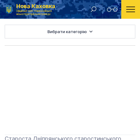
Нова Каховка
Головна
Старости
Офіційний сайт Новокаховської
міської територіальної громади
Вибрати категорію
Староста Дніпрянського старостинського