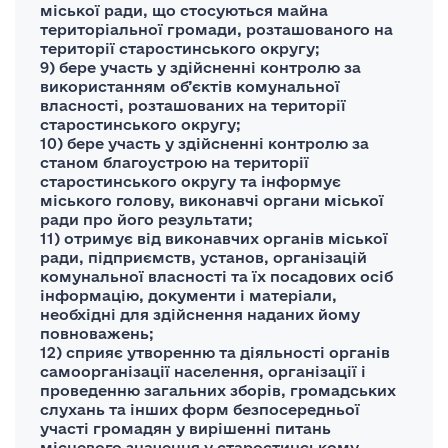
міської ради, що стосуються майна
територіальної громади, розташованого на
території старостинського округу;
9) бере участь у здійсненні контролю за
використанням об’єктів комунальної
власності, розташованих на території
старостинського округу;
10) бере участь у здійсненні контролю за
станом благоустрою на території
старостинського округу та інформує
міського голову, виконавчі органи міської
ради про його результати;
11) отримує від виконавчих органів міської
ради, підприємств, установ, організацій
комунальної власності та їх посадових осіб
інформацію, документи і матеріали,
необхідні для здійснення наданих йому
повноважень;
12) сприяє утворенню та діяльності органів
самоорганізації населення, організації і
проведенню загальних зборів, громадських
слухань та інших форм безпосередньої
участі громадян у вирішенні питань
місцевого значення у старостинському