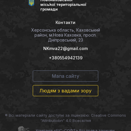
міської територіальної
громади
Контакти
Херсонська область, Каховський
район, м.Нова Каховка, просп.
Дніпровський, 23
NKmva22@gmail.com
+380554942139
Мапа сайту
Людям з вадами зору
® Всі матеріали сайту доступні за ліцензією: Creative Commons
“Attributiobn” 4.0 Всесвітня
Компанія «БІС-СОФТ» Всі права захищен