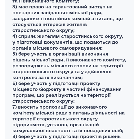
та її виконавчого комітету;
3) має право на гарантований виступ на
пленарних засіданнях міської ради,
засіданнях її постійних комісій з питань, що
стосуються інтересів жителів
старостинського округу;
4) сприяє жителям старостинського округу,
у підготовці документів, що подаються до
органів місцевого самоврядування;
5) бере участь в організації виконання
рішень міської ради, її виконавчого комітету,
розпоряджень міського голови на території
старостинського округу та у здійсненні
контролю за їх виконанням;
6) бере участь у підготовці проекту
місцевого бюджету в частині фінансування
програм, що реалізуються на території
старостинського округу;
7) вносить пропозиції до виконавчого
комітету міської ради з питань діяльності на
території старостинського округу
підприємств, установ, організацій
комунальної власності та їх посадових осіб;
8) бере участь у підготовці проектів рішень