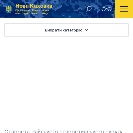
Нова Каховка
Головна
Виконавчий комітет
Офіційний сайт Новокаховської
міської територіальної громади
Вибрати категорію
Староста Райського старостинського округу