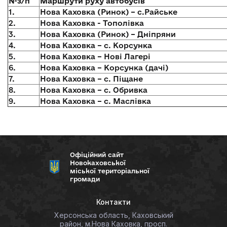
№з/п
Маршрути руху автобусів
1.
Нова Каховка (Ринок) – с.Райське
2.
Нова Каховка - Тополівка
3.
Нова Каховка (Ринок) – Дніпряни
4.
Нова Каховка – с. Корсунка
5.
Нова Каховка – Нові Лагері
6.
Нова Каховка – Корсунка (дачі)
7.
Нова Каховка – с. Піщане
8.
Нова Каховка – с. Обривка
9.
Нова Каховка – с. Маслівка
Офіційний сайт
Новокаховської
міської територіальної
громади
Контакти
Херсонська область, Каховський
район, м.Нова Каховка, просп.