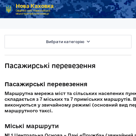
Нова Каховка
Головна
Пасажирські перевезення
Офіційний сайт Новокаховської
міської територіальної громади
Вибрати категорію
Пасажирські перевезення
Пасажирські перевезення
Маршрутна мережа міст та сільських населених пунк
складається з 7 міських та 7 приміських маршрутів.
виконуються у звичайному режимі (основний вид пер
маршрутного таксі.
Міські маршрути
№ 1
Центральна Основа – Дачі «Дружба» (звичайний 