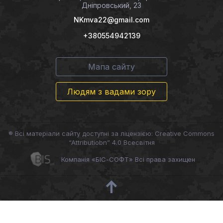
Дніпровський, 23
NKmva22@gmail.com
+380554942139
Мапа сайту
Людям з вадами зору
® Всі матеріали сайту доступні за ліцензією: Creative Commons
“Attributiobn” 4.0 Всесвітня
Компанія «БІС-СОФТ» Всі права захищен