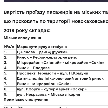
Вартість проїзду пасажирів на міських 
що проходять по території Новокаховської
2019 року складає:
Міське сполучення
№з/п
Маршрути руху автобусів
1.
Ц.Основа – дачі «Дружба»
2.
Ринок – Рефрижераторне депо
3.
Мікрорайон «Східний» - мікрорайон «Сокіл»
4.
Ринок – Плодове
5.
Проспект Перемоги – вул. П.Комуни
6.
Дитяча поліклініка-овочевий оптовий ринок
7.
Ринок - мікрорайон «Сокіл»
8.
вул. Р.Зорге – супермаркет «Оскар»
9.
вул. Некрасова – Міська лікарня
Приміське сполучення