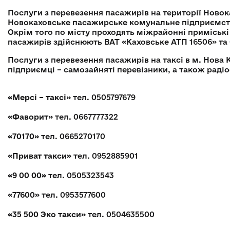
Послуги з перевезення пасажирів на території Новок
Новокаховське пасажирське комунальне підприємст
Окрім того по місту проходять міжрайонні приміськ
пасажирів здійснюють ВАТ «Каховське АТП 16506» та
Послуги з перевезення пасажирів на таксі в м. Нова 
підприємці – самозайняті перевізники, а також раді
«Мерсі – таксі»
тел. 0505797679
«Фаворит»
тел. 0667777322
«70170»
тел. 0665270170
«Приват такси»
тел. 0952885901
«9 00 00»
тел. 0505323543
«77600»
тел. 0953577600
«35 500 Эко такси»
тел. 0504635500