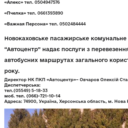
«Алекс»
тел. 0504947576
«Пчелка»
тел. 0661393890
«Важная Персона»
тел. 0502484444
Новокаховське пасажирське комунальне
“Автоцентр” надає послуги з перевезенн
автобусних маршрутах загального корист
року.
Директор НК ПКП «Автоцентр»– Овчаров Олексій Ста
Диспетчерська:
тел.(05549) 5-18-33
моб. тел. (066)-721-10-14
Адреса: 74900, Україна, Херсонська область, м. Нова 