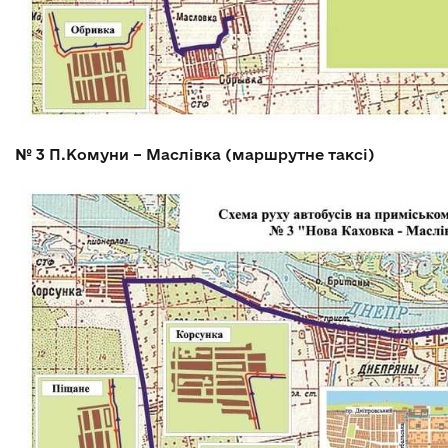
№ 3
П.Комуни – Маслівка (маршрутне таксі)