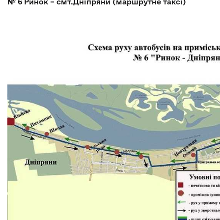
№ 6
Ринок – смт.Дніпряни (маршрутне таксі)