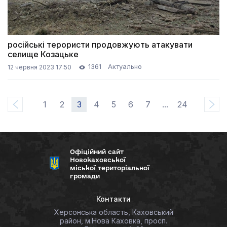
російські терористи продовжують атакувати
селище Козацьке
1361
Актуально
12 червня 2023 17:50
1
2
3
4
5
6
7
...
24
Офіційний сайт
Новокаховської
міської територіальної
громади
Контакти
Херсонська область, Каховський
район, м.Нова Каховка, просп.