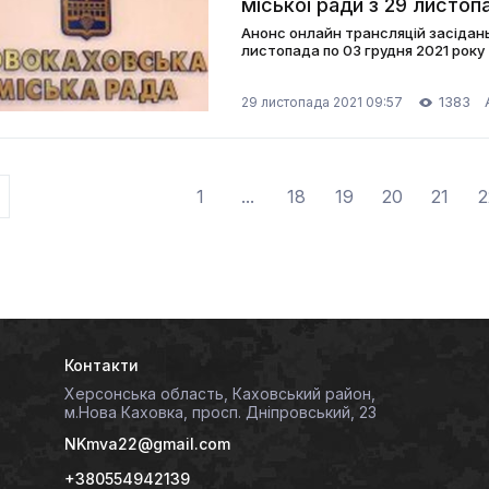
міської ради з 29 листоп
Анонс онлайн трансляцій засідань 
листопада по 03 грудня 2021 року
1383
29 листопада 2021 09:57
1
...
18
19
20
21
2
Контакти
Херсонська область, Каховський район,
м.Нова Каховка, просп. Дніпровський, 23
NKmva22@gmail.com
+380554942139