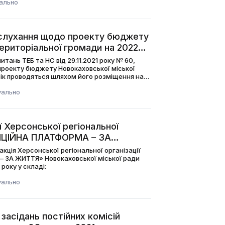
ально
 слухання щодо проекту бюджету
територіальної громади на 2022
питань ТЕБ та НС від 29.11.2021 року № 60,
проекту бюджету Новокаховської міської
рік проводяться шляхом його розміщення на
уально
ї Херсонської регіональної
ОЗИЦІЙНА ПЛАТФОРМА – ЗА
міської ради
акція Херсонської регіональної організації
 ЗА ЖИТТЯ» Новокаховської міської ради
року у складі:
уально
засідань постійних комісій