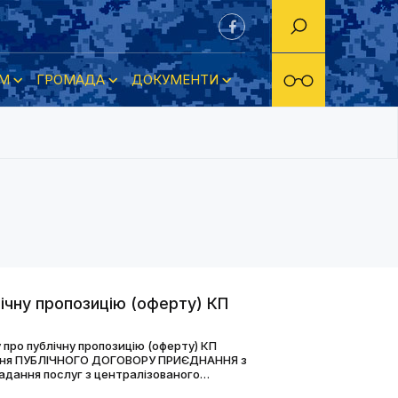
М
ГРОМАДА
ДОКУМЕНТИ
чну пропозицію (оферту) КП
 про публічну пропозицію (оферту) КП
ання ПУБЛІЧНОГО ДОГОВОРУ ПРИЄДНАННЯ з
адання послуг з централізованого
ного водовідведення