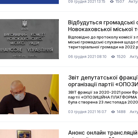
1507
Акту
09 грудня 2021 13:15
Відбудуться громадські
Новокаховської міської 
рік
Відповідно до протоколу комісії з 
міські громадські слухання щодо 
територіальної громади на 2022 
офіційному сайті Нова Каховка
1520
Акт
06 грудня 2021 08:10
Звіт депутатської фракці
організації партії «ОП
ЖИТТЯ» Новокаховської 
ЗВІТ фракції за 2020-2021 роки Фр
партії «ОПОЗИЦІЙНА ПЛАТФОРМА –
була створена 23 листопада 2020 
1488
Акт
03 грудня 2021 16:07
Анонс онлайн трансляцій 