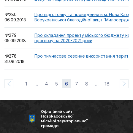
№280
Про підготовку та проведення в м. Нова Кахов
06.09.2018
Всеукраїнської благодійної акції “Милосердя”
№279
Про складання проекту міського бюджету на 2
05.09.2018
прогнозу на 2020-2021 роки
№278
Про тимчасове сезонне використання територі
31.08.2018
1
...
4
5
6
7
8
...
18
Офіційний сайт
Новокаховської
міської територіальної
громади