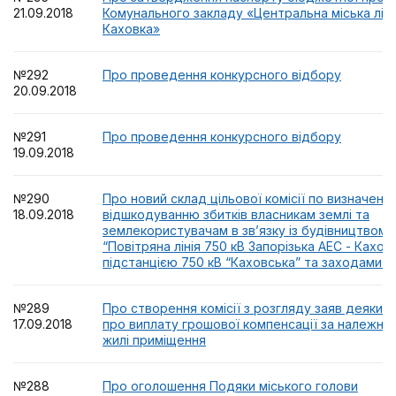
21.09.2018
Комунального закладу «Центральна міська лік
Каховка»
№292
Про проведення конкурсного відбору
20.09.2018
№291
Про проведення конкурсного відбору
19.09.2018
№290
Про новий склад цільової комісії по визначенн
18.09.2018
відшкодуванню збитків власникам землі та
землекористувачам в зв’язку із будівництвом 
“Повітряна лінія 750 кВ Запорізька АЕС - Кахов
підстанцією 750 кВ “Каховська” та заходами П
№289
Про створення комісії з розгляду заяв деяких 
17.09.2018
про виплату грошової компенсації за належні
жилі приміщення
№288
Про оголошення Подяки міського голови