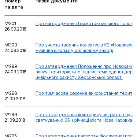
Номер
Назва документа
та дата
№301
Про нагородження Грамотою міського голови
26.09.2018
№300
Про участь творчих колективів КЗ «Новокахов
24.09.2018
музична школа» у обласному заході
№299
Про затвердження Положення про Новокаховс
24.09.2018
ланку територіальної підсистеми єдиної держ
цивільного захисту Херсонської області
№298
Про тимчасове сезонне використання територі
21.09.2018
№296
Про затвердження кошторису витрат по підго
21.09.2018
святкуванню 66-ї річниці міста Нова Каховка
№295
Про затвердження паспорту бюджетної програ