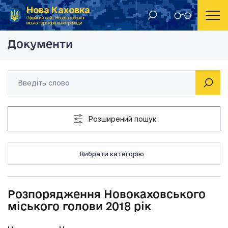
Нова Каховка
Головна
Розпорядження Новокаховського міського голови
Офіційний сайт Новокаховської
міської територіальної громади
Документи
Розширений пошук
Вибрати категорію
Розпорядження Новокаховського
міського голови 2018 рік