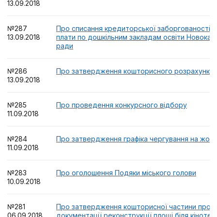
13.09.2018
№287
Про списання кредиторської заборгованості б
13.09.2018
плати по дошкільним закладам освіти Новокахо
ради
№286
Про затвердження кошторисного розрахунку
13.09.2018
№285
Про проведення конкурсного відбору
11.09.2018
№284
Про затвердження графіка чергування на жовт
11.09.2018
№283
Про оголошення Подяки міського голови
10.09.2018
№281
Про затвердження кошторисної частини прое
06.09.2018
документації реконструкції площі біля кіноте