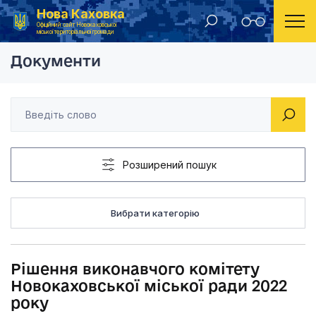
Нова Каховка
Головна
Рішення виконавчого комітету Новокаховської мі
Офіційний сайт Новокаховської
міської територіальної громади
Документи
Розширений пошук
Вибрати категорію
Рішення виконавчого комітету
Новокаховської міської ради 2022
року