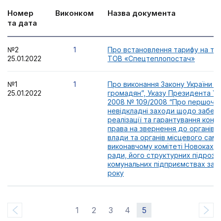
Номер
Виконком
Назва документа
та дата
№2
1
Про встановлення тарифу на те
25.01.2022
ТОВ «Спецтеплопостач»
№1
1
Про виконання Закону України “
25.01.2022
громадян”, Указу Президента Укр
2008 № 109/2008 “Про першочер
невідкладні заходи щодо забез
реалізації та гарантування конс
права на звернення до органів 
влади та органів місцевого сам
виконавчому комітеті Новокахов
ради, його структурних підрозд
комунальних підприємствах за п
року
1
2
3
4
5