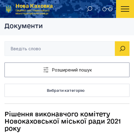
Нова Каховка
Головна
Рішення виконавчого комітету Новокаховської мі
Офіційний сайт Новокаховської
міської територіальної громади
Документи
Розширений пошук
Вибрати категорію
Рішення виконавчого комітету
Новокаховської міської ради 2021
року