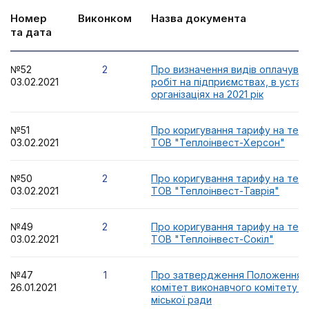
Номер
Виконком
Назва документа
та дата
№52
2
Про визначення видів оплачува
03.02.2021
робіт на підприємствах, в устан
організаціях на 2021 рік
№51
Про коригування тарифу на теп
03.02.2021
ТОВ "Теплоінвест-Херсон"
№50
2
Про коригування тарифу на теп
03.02.2021
ТОВ "Теплоінвест-Таврія"
№49
2
Про коригування тарифу на теп
03.02.2021
ТОВ "Теплоінвест-Сокіл"
№47
1
Про затвердження Положення 
26.01.2021
комітет виконавчого комітету Н
міської ради