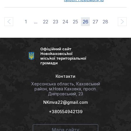
1
...
22
23
24
25
26
27
28
Офіційний сайт
Новокаховської
міської територіальної
громади
Контакти
Херсонська область, Каховський
район, м.Нова Каховка, просп.
Дніпровський, 23
NKmva22@gmail.com
+380554942139
Мапа сайту