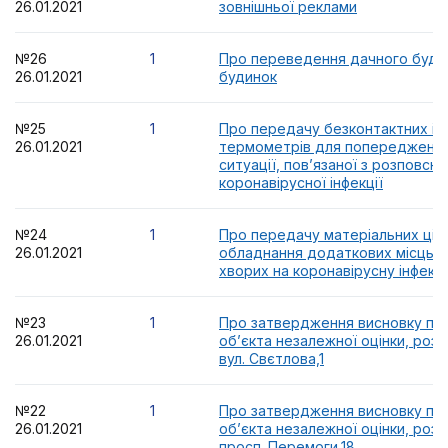
26.01.2021
зовнішньої реклами
№26
1
Про переведення дачного буди
26.01.2021
будинок
№25
1
Про передачу безконтактних і
26.01.2021
термометрів для попередження
ситуації, пов’язаної з розповс
коронавірусної інфекції
№24
1
Про передачу матеріальних цін
26.01.2021
обладнання додаткових місць 
хворих на коронавірусну інфекц
№23
1
Про затвердження висновку про
26.01.2021
об’єкта незалежної оцінки, роз
вул. Свєтлова,1
№22
1
Про затвердження висновку про
26.01.2021
об’єкта незалежної оцінки, роз
просп. Перемоги,18