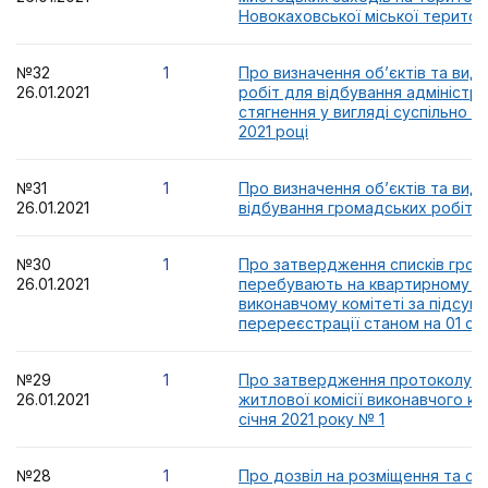
Новокаховської міської територ
№32
1
Про визначення об’єктів та вид
26.01.2021
робіт для відбування адміністр
стягнення у вигляді суспільно к
2021 році
№31
1
Про визначення об’єктів та виді
26.01.2021
відбування громадських робіт у 
№30
1
Про затвердження списків грома
26.01.2021
перебувають на квартирному об
виконавчому комітеті за підсум
перереєстрації станом на 01 січ
№29
1
Про затвердження протоколу з
26.01.2021
житлової комісії виконавчого ком
січня 2021 року № 1
№28
1
Про дозвіл на розміщення та ск