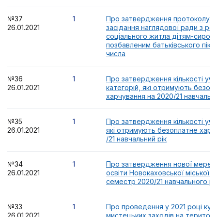
№37
1
Про затвердження протоколу № 1
26.01.2021
засідання наглядової ради з ро
соціального житла дітям-сирота
позбавленим батьківського піклув
числа
№36
1
Про затвердження кількості учн
26.01.2021
категорій, які отримують безоп
харчування на 2020/21 навчальни
№35
1
Про затвердження кількості учнів
26.01.2021
які отримують безоплатне харч
/21 навчальний рік
№34
1
Про затвердження нової мережі
26.01.2021
освіти Новокаховської міської ра
семестр 2020/21 навчального р
№33
1
Про проведення у 2021 році кул
26.01.2021
мистецьких заходів на територі