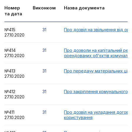
Номер
Виконком
Назва документа
та дата
№415
31
Про дозвіл на звільнення від ор
27.10.2020
№414
31
Про дозволи на капітальний рем
27.10.2020
орендованих об’єктів комунальн
№413
31
Про передачу матеріальних цін
27.10.2020
№412
31
Про закріплення комунального 
27.10.2020
№411
31
Про дозвіл на укладання догово
27.10.2020
користування