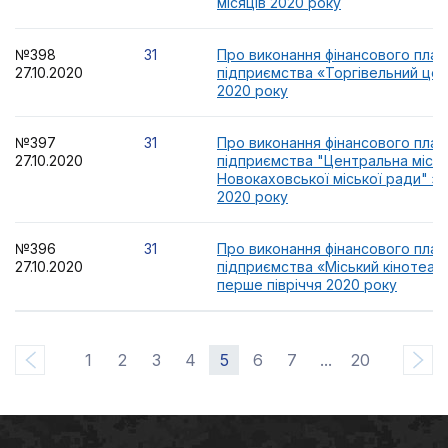
місяців 2020 року
№398
31
Про виконання фінансового пла
27.10.2020
підприємства «Торгівельний цент
2020 року
№397
31
Про виконання фінансового пла
27.10.2020
підприємства "Центральна міськ
Новокаховської міської ради" за
2020 року
№396
31
Про виконання фінансового пла
27.10.2020
підприємства «Міський кінотеат
перше півріччя 2020 року
1
2
3
4
5
6
7
...
20