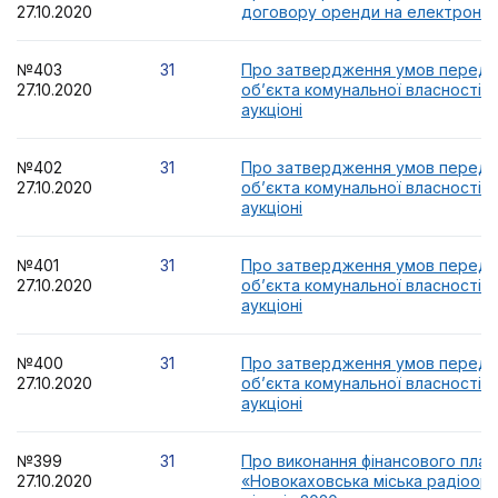
27.10.2020
договору оренди на електронно
№403
31
Про затвердження умов переда
27.10.2020
об’єкта комунальної власності 
аукціоні
№402
31
Про затвердження умов переда
27.10.2020
об’єкта комунальної власності 
аукціоні
№401
31
Про затвердження умов переда
27.10.2020
об’єкта комунальної власності 
аукціоні
№400
31
Про затвердження умов переда
27.10.2020
об’єкта комунальної власності 
аукціоні
№399
31
Про виконання фінансового план
27.10.2020
«Новокаховська міська радіоорга