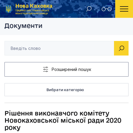
Нова Каховка
Головна
Рішення виконавчого комітету Новокаховської мі
Офіційний сайт Новокаховської
міської територіальної громади
Документи
Розширений пошук
Вибрати категорію
Рішення виконавчого комітету
Новокаховської міської ради 2020
року