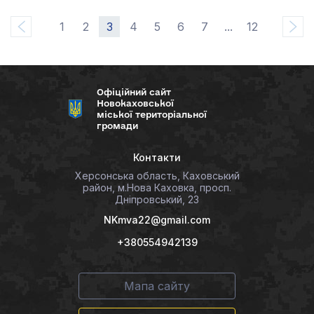
1
2
3
4
5
6
7
...
12
Офіційний сайт
Новокаховської
міської територіальної
громади
Контакти
Херсонська область, Каховський
район, м.Нова Каховка, просп.
Дніпровський, 23
NKmva22@gmail.com
+380554942139
Мапа сайту