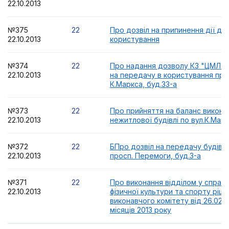
22.10.2013
№375
22
Про дозвіл на припинення дії до
22.10.2013
користування
№374
22
Про надання дозволу КЗ "ЦМЛ м
22.10.2013
на передачу в користування при
К.Маркса, буд.33-а
№373
22
Про прийняття на баланс викона
22.10.2013
нежитлової будівлі по вул.К.Марк
№372
22
БПро дозвіл на передачу будівлі
22.10.2013
просп. Перемоги, буд.3-а
№371
22
Про виконання відділом у справах
22.10.2013
фізичної культури та спорту ріш
виконавчого комітету від 26.02.2
місяців 2013 року