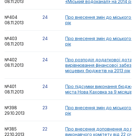
08.11.2013
«Міський водоканал» на 2014 рік
№404
24
Про внесення змін до міського 
08.11.2013
рік
№403
24
Про внесення змін до міського 
08.11.2013
рік
№402
24
Про розподіл додаткової дотаці
08.11.2013
вирівнювання фінансової забезп
місцевих бюджетів на 2013 рік
№401
24
Про підсумки виконання бюджет
08.11.2013
міста Нова Каховка за 9 місяців 
№398
23
Про внесення змін до міського 
29.10.2013
рік
№385
22
Про внесення доповнення до рі
22.10.2013
виконавчого комітету від 22 січ