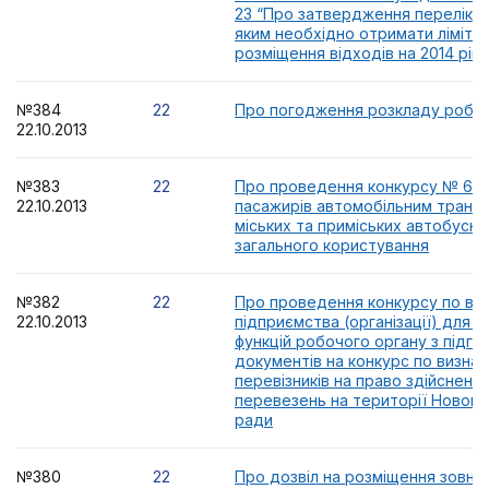
23 “Про затвердження переліку 
яким необхідно отримати ліміти 
розміщення відходів на 2014 рік”
№384
22
Про погодження розкладу робо
22.10.2013
№383
22
Про проведення конкурсу № 6 з
22.10.2013
пасажирів автомобільним транс
міських та приміських автобусн
загального користування
№382
22
Про проведення конкурсу по ви
22.10.2013
підприємства (організації) для з
функцій робочого органу з підго
документів на конкурс по визна
перевізників на право здійсненн
перевезень на території Новоках
ради
№380
22
Про дозвіл на розміщення зовні