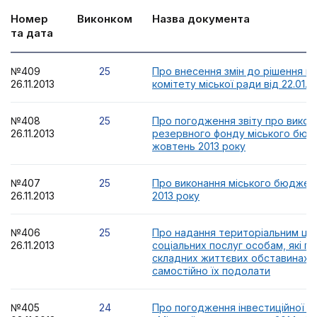
Номер
Виконком
Назва документа
та дата
№409
25
Про внесення змін до рішення в
26.11.2013
комітету міської ради від 22.01.2
№408
25
Про погодження звіту про викор
26.11.2013
резервного фонду міського бюд
жовтень 2013 року
№407
25
Про виконання міського бюджету
26.11.2013
2013 року
№406
25
Про надання територіальним це
26.11.2013
соціальних послуг особам, які п
складних життєвих обставинах і
самостійно їх подолати
№405
24
Про погодження інвестиційної п