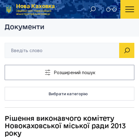
Нова Каховка
Головна
Рішення виконавчого комітету Новокаховської мі
Офіційний сайт Новокаховської
міської територіальної громади
Документи
Розширений пошук
Вибрати категорію
Рішення виконавчого комітету
Новокаховської міської ради 2013
року