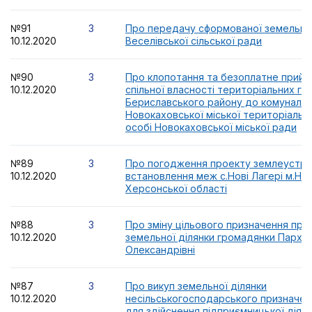
№91
3
Про передачу сформованої земельної
10.12.2020
Веселівської сільської ради
№90
3
Про клопотання та безоплатне прийня
10.12.2020
спільної власності територіальних г
Бериславського району до комунальн
Новокаховської міської територіальн
особі Новокаховської міської ради
№89
3
Про погодження проекту землеустр
10.12.2020
встановлення меж с.Нові Лагері м.Но
Херсонської області
№88
3
Про зміну цільового призначення при
10.12.2020
земельної ділянки громадянки Парх
Олександрівні
№87
3
Про викуп земельної ділянки
10.12.2020
несільськогосподарського призначенн
для здійснення підприємницької діял