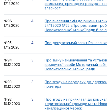
17.12.2020
земельних, природних ресурсів та к
власності
№96
4
Про внесення змін до рішення міської
17.12.2020
24.11.2020 №22 «Про регламент робо
Новокаховської міської ради 8-го скл
№95
4
Про депутатський запит Рашевського 
17.12.2020
№94
3
Про зміну найменування та установч
10.12.2020
юридичної особи Методичний кабіне
Новокаховської міської ради
№93
3
Про згоду на передачу до державної
10.12.2020
принтера
№92
3
Про згоду на прийняття до комунальн
10.12.2020
територіальної громади міста Нова К
каналізаційної мережі