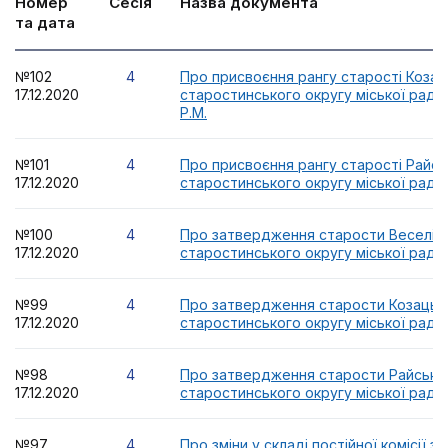
Номер
Сесія
Назва документа
та дата
№102
4
Про присвоєння рангу старості Козац
17.12.2020
старостинського округу міської ради
Р.М.
№101
4
Про присвоєння рангу старості Райсь
17.12.2020
старостинського округу міської ради Д
№100
4
Про затвердження старости Веселів
17.12.2020
старостинського округу міської ради
№99
4
Про затвердження старости Козацьк
17.12.2020
старостинського округу міської ради
№98
4
Про затвердження старости Райсько
17.12.2020
старостинського округу міської ради
№97
4
Про зміни у складі постійної комісії з 