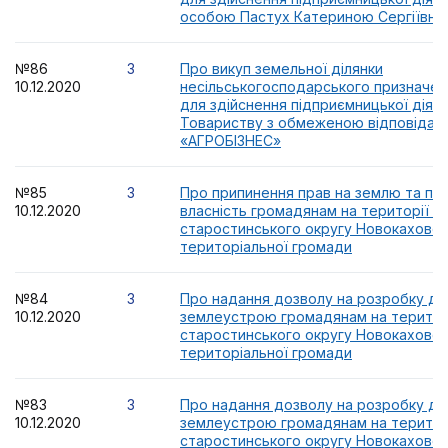
особою Пастух Катериною Сергіївн
№86
3
Про викуп земельної ділянки
10.12.2020
несільськогосподарського призначенн
для здійснення підприємницької діяль
Товариству з обмеженою відповідал
«АГРОБІЗНЕС»
№85
3
Про припинення прав на землю та пе
10.12.2020
власність громадянам на території К
старостинського округу Новокаховськ
територіальної громади
№84
3
Про надання дозволу на розробку док
10.12.2020
землеустрою громадянам на територ
старостинського округу Новокаховськ
територіальної громади
№83
3
Про надання дозволу на розробку док
10.12.2020
землеустрою громадянам на територ
старостинського округу Новокаховськ