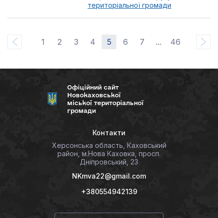
територіальної громади
1
2
3
4
5
6
7
...
46
Офіційний сайт
Новокаховської
міської територіальної
громади
Контакти
Херсонська область, Каховський
район, м.Нова Каховка, просп.
Дніпровський, 23
NKmva22@gmail.com
+380554942139