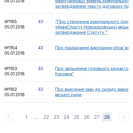
05.01.2018
інвентаризації земель комунальної в
затвердження тексту договору підр
№1165
43
"Про створення комунального підпр
05.01.2018
«АкваСпорт» Новокаховської міської
затвердження Статуту "
№1164
43
Про покладання виконання обов`язкі
05.01.2018
№1163
43
Про звільнення головного редактора
05.01.2018
Каховка”
№1162
43
Про внесення змін до складу викона
05.01.2018
міської ради
1
...
22
23
24
25
26
27
28