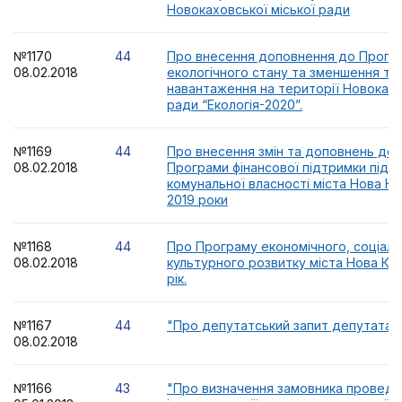
Новокаховської міської ради
№1170
44
Про внесення доповнення до Прогр
08.02.2018
екологічного стану та зменшення те
навантаження на території Новокахо
ради “Екологія-2020”.
№1169
44
Про внесення змін та доповнень до 
08.02.2018
Програми фінансової підтримки підп
комунальної власності міста Нова Ка
2019 роки
№1168
44
Про Програму економічного, соціаль
08.02.2018
культурного розвитку міста Нова Ках
рік.
№1167
44
"Про депутатський запит депутата Х
08.02.2018
№1166
43
"Про визначення замовника провед