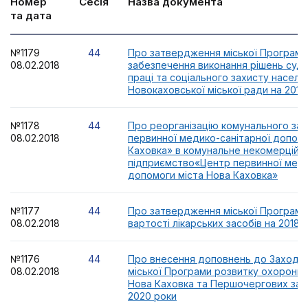
Номер
Сесія
Назва документа
та дата
№1179
44
Про затвердження міської Програми
08.02.2018
забезпечення виконання рішень суду
праці та соціального захисту населе
Новокаховської міської ради на 2018
№1178
44
Про реорганізацію комунального за
08.02.2018
первинної медико-санітарної допомо
Каховка» в комунальне некомерційн
підприємство«Центр первинної меди
допомоги міста Нова Каховка»
№1177
44
Про затвердження міської Програми
08.02.2018
вартості лікарських засобів на 2018 р
№1176
44
Про внесення доповнень до Заходів 
08.02.2018
міської Програми розвитку охорони 
Нова Каховка та Першочергових захо
2020 роки