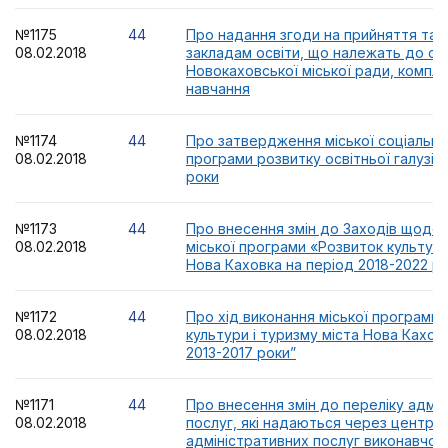
№1175
44
Про надання згоди на прийняття та
08.02.2018
закладам освіти, що належать до сф
Новокаховської міської ради, компле
навчання
№1174
44
Про затвердження міської соціальної
08.02.2018
програми розвитку освітньої галузі н
роки
№1173
44
Про внесення змін до Заходів щодо р
08.02.2018
міської програми «Розвиток культури
Нова Каховка на період 2018-2022 р
№1172
44
Про хід виконання міської програми 
08.02.2018
культури і туризму міста Нова Кахов
2013-2017 роки”
№1171
44
Про внесення змін до переліку адмі
08.02.2018
послуг, які надаються через центр 
адміністративних послуг виконавчог