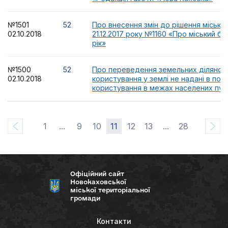
№1501
52
Про внесення змін до рішення міської
02.10.2018
21.12.2017 року №1160 «Про міський б
рік»
№1500
52
Про переведення земельних ділянок 
02.10.2018
користування у землі не надані в пос
користування в межах населених пун
1
...
9
10
11
12
13
...
28
Офіційний сайт
Новокаховської
міської територіальної
громади
Контакти