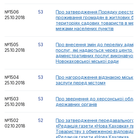
№1506
53
Про затвердження Порядку реєстрац
25.10.2018
проживання громадян в житлових бу
територіях садових товариств в меж
межами населених пунктів
№1505
53
Про внесення змін до переліку адмін
25.10.2018
послуг, які надаються через центр н
адміністративних послуг виконавчого
Новокаховської міської ради
№1504
53
Про нагородження відзнакою міської
25.10.2018
заслуги перед містом»
№1503
53
Про звернення до херсонської облас
25.10.2018
державних органів
№1502
52
Про затвердження передавального а
02.10.2018
«Редакція газети «Нова Каховка» пр
Товариству з обмеженою відповідал
«Редакція газети «Нова Каховка»