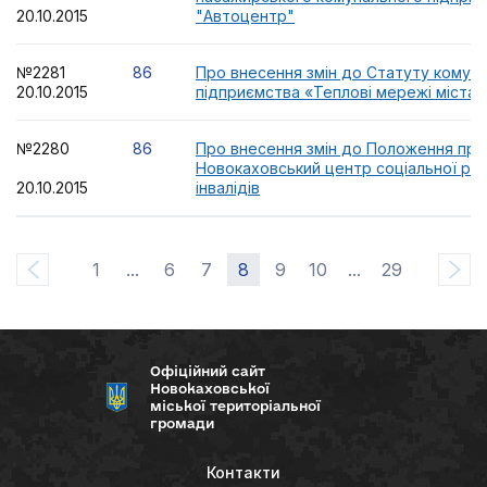
20.10.2015
"Автоцентр"
№2281
86
Про внесення змін до Статуту комун
20.10.2015
підприємства «Теплові мережі міста 
№2280
86
Про внесення змін до Положення про
Новокаховський центр соціальної реаб
20.10.2015
інвалідів
1
...
6
7
8
9
10
...
29
Офіційний сайт
Новокаховської
міської територіальної
громади
Контакти