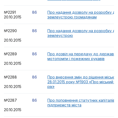
№2291
86
Про надання дозволу на розробку док
20.10.2015
землеустрою громадянам
№2290
86
Про надання дозволу на розробку док
землеустрою
20.10.2015
№2289
86
Про дозвіл на передачу до державно
мотопомпи і пожежних рукавів
20.10.2015
№2288
86
Про внесення змін до рішення міської
28.01.2015 року №1903 «Про міський 
20.10.2015
рік»
№2287
86
Про поповнення статутних капіталів 
підприємств міста
20.10.2015