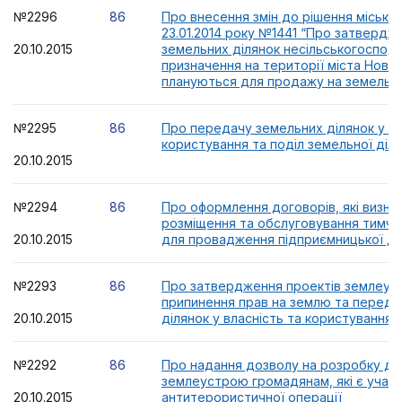
№2296
86
Про внесення змін до рішення міської
23.01.2014 року №1441 “Про затвердж
20.10.2015
земельних ділянок несільськогоспод
призначення на території міста Нова 
плануються для продажу на земельн
№2295
86
Про передачу земельних ділянок у вл
користування та поділ земельної діл
20.10.2015
№2294
86
Про оформлення договорів, які визн
розміщення та обслуговування тимча
20.10.2015
для провадження підприємницької ді
№2293
86
Про затвердження проектів землеус
припинення прав на землю та переда
20.10.2015
ділянок у власність та користування
№2292
86
Про надання дозволу на розробку док
землеустрою громадянам, які є учас
20.10.2015
антитерористичної операції