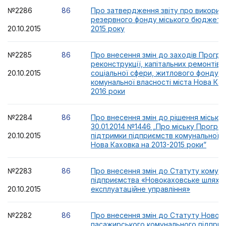
№2286
86
Про затвердження звіту про викорис
резервного фонду міського бюджету
20.10.2015
2015 року
№2285
86
Про внесення змін до заходів Програ
реконструкції, капітальних ремонтів о
20.10.2015
соціальної сфери, житлового фонду та
комунальної власності міста Нова Ках
2016 роки
№2284
86
Про внесення змін до рішення міської
30.01.2014 №1446 „Про міську Програм
20.10.2015
підтримки підприємств комунальної в
Нова Каховка на 2013-2015 роки”
№2283
86
Про внесення змін до Статуту комун
підприємства «Новокаховське шляхо
20.10.2015
експлуатаційне управління»
№2282
86
Про внесення змін до Статуту Новок
пасажирського комунального підпри