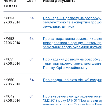
Номер
Сесія
Назва документа
та дата
№1653
64
Про надання дозволу на розробку до
27.06.2014
землеустрою та експертної грошової
земельних ділянок
№1652
64
Про затвердження земельних ділянок
27.06.2014
передаватися в оренду шляхом про
земельних торгів окремими лотами
№1651
64
Про надання дозволу на розробку д
27.06.2014
території окремої земельної ділянк
Поляку Юрію Михайловичу
№1650
64
Про продаж об’єкта міської комуналь
27.06.2014
№1649
64
Про внесення змін до рішення міської
27.06.2014
12.12.2013 року №1401 “Про ставки ор
землю на території міста Нова Каховк