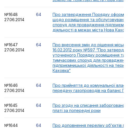
№1648
64
Про затвердження Порядку оформле
27.06.2014
щодо розміщення та обслуговування
споруд для провадження підприємни
діяльності в межах міста Нова Кахов
№1647
64
Про внесення змін до рішення міської
27.06.2014
16.02.2012 року №597 “Про затвердж
уточненого Порядку розміщення та 
тимчасових споруд для провадженн
підприємницької діяльності на терито
Каховка”
№1646
64
Про прийняття до комунальної власн
27.06.2014
передачу газопроводів на баланс ПА
№1645
64
Про згоду на списання заборгованост
27.06.2014
платі за попередні роки
№1644
64
Про доповнення переліку об’єктів пр