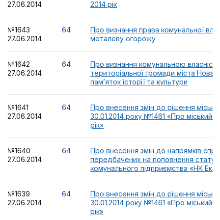
27.06.2014
2014 рік
№1643
64
Про визнання права комунальної влас
27.06.2014
металеву огорожу
№1642
64
Про визнання комунальною власніст
27.06.2014
територіальної громади міста Нова 
пам’яток історії та культури
№1641
64
Про внесення змін до рішення міської
27.06.2014
30.01.2014 року №1461 «Про міський 
рік»
№1640
64
Про внесення змін до напрямків спря
27.06.2014
передбачених на поповнення статут
комунального підприємства «НК Екос
№1639
64
Про внесення змін до рішення міської
27.06.2014
30.01.2014 року №1461 «Про міський 
рік»