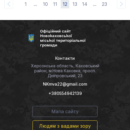
1
...
10
11
12
13
14
...
23
Офіційний сайт
Новокаховської
міської територіальної
громади
Контакти
Херсонська область, Каховський
район, м.Нова Каховка, просп.
Дніпровський, 23
NKmva22@gmail.com
+380554942139
Мапа сайту
Людям з вадами зору