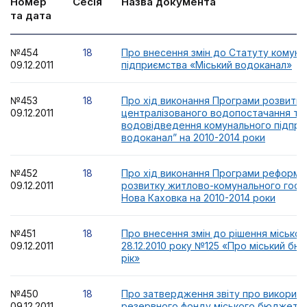
Номер
Сесія
Назва документа
та дата
№454
18
Про внесення змін до Статуту комуна
09.12.2011
підприємства «Міський водоканал»
№453
18
Про хід виконання Програми розвитку
09.12.2011
централізованого водопостачання та
водовідведення комунального підпри
водоканал” на 2010-2014 роки
№452
18
Про хід виконання Програми реформу
09.12.2011
розвитку житлово-комунального госп
Нова Каховка на 2010-2014 роки
№451
18
Про внесення змін до рішення міської
09.12.2011
28.12.2010 року №125 «Про міський бю
рік»
№450
18
Про затвердження звіту про використ
09.12.2011
резервного фонду міського бюджету за