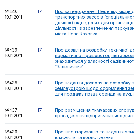
№440
17
Про затвердження Переліку місць дл
10.11.2011
транспортних засобів (спеціальних з
ділянок) відведених для організації 
діяльності із забезпечення паркування
міста Нова Каховка
№439
17
Про дозвіл на розробку технічної док
10.11.2011
нормативної грошової оцінки земельно
знаходиться у власності садівничого
“Залізничник”
№438
17
Про надання дозволу на розробку про
10.11.2011
землеустрою щодо оформлення земел
для продажу права оренди на аукціон
№437
17
Про розміщення тимчасових споруд 
10.11.2011
провадження підприємницької діяльно
№436
17
Про інвентаризацію та надання земел
10.11.2011
власність та користування