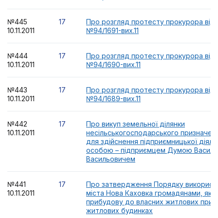
№445
17
Про розгляд протесту прокурора від 0
10.11.2011
№94/1691-вих.11
№444
17
Про розгляд протесту прокурора від 0
10.11.2011
№94/1690-вих.11
№443
17
Про розгляд протесту прокурора від 0
10.11.2011
№94/1689-вих.11
№442
17
Про викуп земельної ділянки
10.11.2011
несільськогосподарського призначенн
для здійснення підприємницької діяль
особою – підприємцем Думою Васил
Васильовичем
№441
17
Про затвердження Порядку використа
10.11.2011
міста Нова Каховка громадянами, які
прибудову до власних житлових прим
житлових будинках