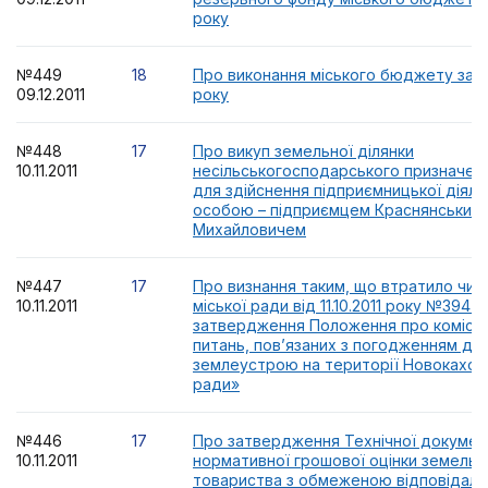
року
№449
18
Про виконання міського бюджету за 9 
09.12.2011
року
№448
17
Про викуп земельної ділянки
10.11.2011
несільськогосподарського призначенн
для здійснення підприємницької діяль
особою – підприємцем Краснянським 
Михайловичем
№447
17
Про визнання таким, що втратило чин
10.11.2011
міської ради від 11.10.2011 року №394 
затвердження Положення про комісію
питань, пов’язаних з погодженням док
землеустрою на території Новокаховс
ради»
№446
17
Про затвердження Технічної документ
10.11.2011
нормативної грошової оцінки земельно
товариства з обмеженою відповідаль