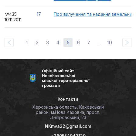
№435
17
Про вилучення та надання земельних 
10.11.2011
1
2
3
4
5
6
7
...
10
Офіційний сайт
Новокаховської
міської територіальної
громади
Контакти
Херсонська область, Каховський
район, м.Нова Каховка, просп.
Дніпровський, 23
NKmva22@gmail.com
+380554942139