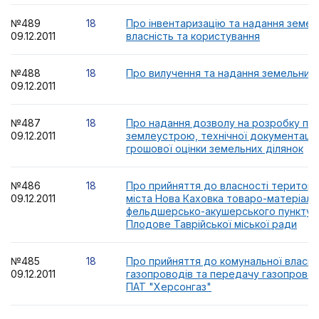
№489
18
Про інвентаризацію та надання земел
09.12.2011
власність та користування
№488
18
Про вилучення та надання земельних 
09.12.2011
№487
18
Про надання дозволу на розробку пр
09.12.2011
землеустрою, технічної документації
грошової оцінки земельних ділянок
№486
18
Про прийняття до власності територі
09.12.2011
міста Нова Каховка товаро-матеріаль
фельдшерсько-акушерського пункту 
Плодове Таврійської міської ради
№485
18
Про прийняття до комунальної власно
09.12.2011
газопроводів та передачу газопровод
ПАТ "Херсонгаз"