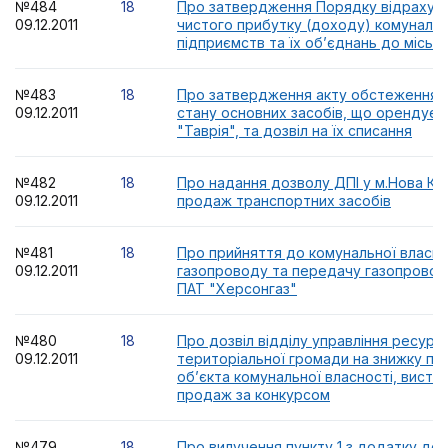
№484
18
Про затвердження Порядку відрахува
09.12.2011
чистого прибутку (доходу) комунальн
підприємств та їх об’єднань до місь
№483
18
Про затвердження акту обстеження т
09.12.2011
стану основних засобів, що орендує 
"Таврія", та дозвіл на їх списання
№482
18
Про надання дозволу ДПІ у м.Нова Ка
09.12.2011
продаж транспортних засобів
№481
18
Про прийняття до комунальної власно
09.12.2011
газопроводу та передачу газопроводі
ПАТ "Херсонгаз"
№480
18
Про дозвіл відділу управління ресурс
09.12.2011
територіальної громади на знижку поч
об’єкта комунальної власності, виста
продаж за конкурсом
№479
18
Про вилучення пункту 1 з додатку до 