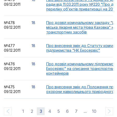
09.12.2011
ради від 11.03.2011 року №220 "Про д
переліку об’єктів приватизації на 2011 
№478
18
Про дозвіл комунальному закладу "Ц
09.12.2011
міська лікарня міста Нова Каховка" на
транспортних засобів
№477
18
Про внесення змін до Статуту комуна
09.12.2011
підприємства "НК Екосервіс"
№476
18
Про дозвіл комунальному підприємст
09.12.2011
Екосервіс" на списання транспортних 
контейнерів
№475
18
Про внесення змін до Положення про
09.12.2011
охорони навколишнього природного
1
2
3
4
5
6
7
...
10