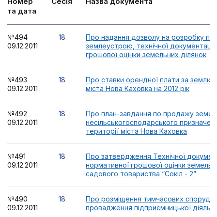
Номер
Сесія
Назва документа
та дата
№494
18
Про надання дозволу на розробку пр
09.12.2011
землеустрою, технічної документації
грошової оцінки земельних ділянок
№493
18
Про ставки орендної плати за землю 
09.12.2011
міста Нова Каховка на 2012 рік
№492
18
Про план-завдання по продажу земел
09.12.2011
несільськогосподарського призначення
території міста Нова Каховка
№491
18
Про затвердження Технічної документ
09.12.2011
нормативної грошової оцінки земельно
садового товариства “Сокіл - 2”
№490
18
Про розміщення тимчасових споруд 
09.12.2011
провадження підприємницької діяльно