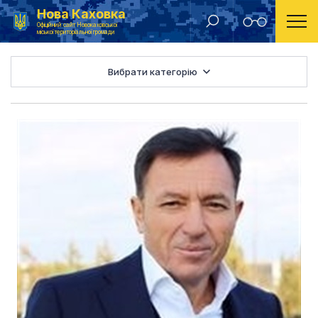
Нова Каховка
Головна
Виконавчий комітет
Офіційний сайт Новокаховської
міської територіальної громади
Вибрати категорію