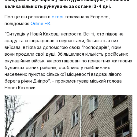
велика кількість руйнувань за останні 3-4 дні.
Про це він розповів в
етері
телеканалу Еспресо,
повідомляє
Online НК
.
“Ситуація у Новій Каховці непроста. Всі ті, хто пішов на
зраду та співпрацював з окупантами, більшість з них
виїхала, втікла за допомогою своїх “господарів”, яким
вони продали свої душі. Збільшилася кількість російських
окупаційних військ, які розташовані по приватних житлових
будинках різних районів, особливо у найближчих
населених пунктах сільської місцевості вздовж лівого
берега річки Дніпро”, – прокоментував міський голова
Нової Каховки.