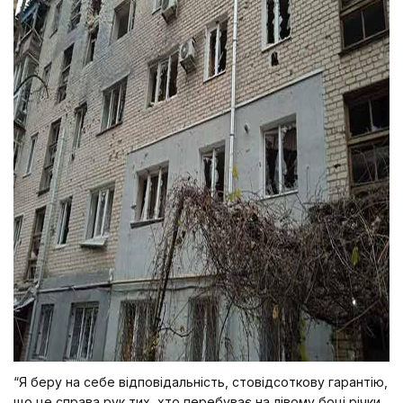
“Я беру на себе відповідальність, стовідсоткову гарантію,
що це справа рук тих, хто перебуває на лівому боці річки,