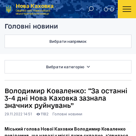
Нова Каховка
Головна
Головні новини
Володимир Коваленко
Офіційний сайт Новокаховської
міської територіальної громади
Головні новини
Вибрати напрямок
Вибрати категорію
Володимир Коваленко: “За останні
3-4 дні Нова Каховка зазнала
значних руйнувань”
1182
Головні новини
29.11.2022 14:51
Міський голова Нової Каховки Володимир Коваленко
повідомив, що наразі у місті дуже складно, з’явилася