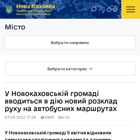
Нова Каховка
Головна
Місто
У Новокаховській гр
Офіційний сайт Новокаховської
міської територіальної громади
Місто
Вибрати напрямок
Вибрати категорію
У Новокаховській громаді
вводиться в дію новий розклад
руху на автобусних маршрутах
5991
Місто
07.04.2022 17:28
У Новокаховській громаді 5 квітня відновили
тимчасове сполучення з селами та дачними