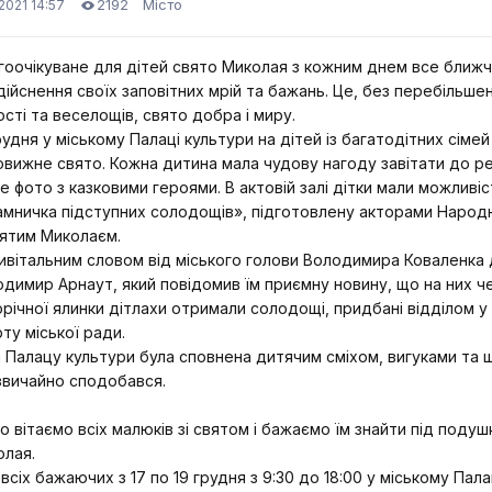
2192
Місто
.2021 14:57
оочікуване для дітей свято Миколая з кожним днем все ближч
дійснення своїх заповітних мрій та бажань. Це, без перебільше
сті та веселощів, свято добра і миру.
рудня у міському Палаці культури на дітей із багатодітних сім
вижне свято. Кожна дитина мала чудову нагоду завітати до р
е фото з казковими героями. В актовій залі дітки мали можливі
мничка підступних солодощів», підготовлену акторами Народн
вятим Миколаєм.
ивітальним словом від міського голови Володимира Коваленка 
димир Арнаут, який повідомив їм приємну новину, що на них че
річної ялинки дітлахи отримали солодощі, придбані відділом у с
ту міської ради.
 Палацу культури була сповнена дитячим сміхом, вигуками та 
звичайно сподобався.
 вітаємо всіх малюків зі святом і бажаємо їм знайти під поду
олая.
всіх бажаючих з 17 по 19 грудня з 9:30 до 18:00 у міському Па