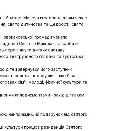
е і ближче. Малеча із задоволенням чекає
ння, свято дитинства та щедрості, свято
ей Новокаховської громади чекало
езиденції Святого Миколая та зробити
сть переглянути дитячу виставу
ого театру юного глядача та зустрітися
до дітей звернувся його заступник
кають солодкі подарунки. І вже біля
правах сім’ї, молоді, фізичної культури та
щирими аплодисментами - захід дітлахам
шкою найприємніший подарунок від святого
лаці культури працює резиденція Святого