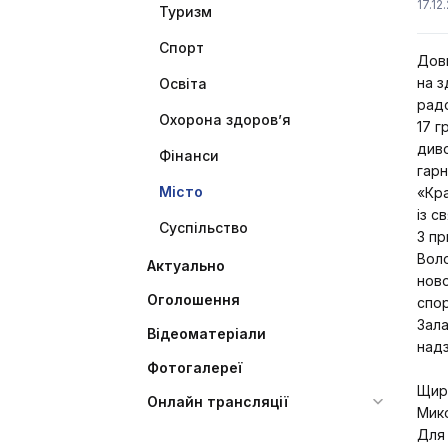
17.12
Туризм
Спорт
Довг
на з
Освіта
радо
Охорона здоров’я
17 г
диво
Фінанси
гарн
Місто
«Кра
із с
Суспільство
З пр
Воло
Актуально
ново
Оголошення
спор
Зала
Відеоматеріали
над
Фотогалереї
Щиро
Онлайн трансляції
Мик
Для 