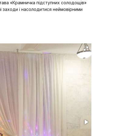
става «Крамничка підступних солодощів»
ші заходи і насолодитися неймовірними