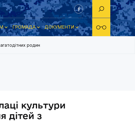
М
ГРОМАДА
ДОКУМЕНТИ
багатодітних родин
лаці культури
я дітей з