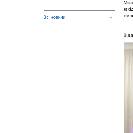
Мико
(вхі
емоц
Всі новини
Відд