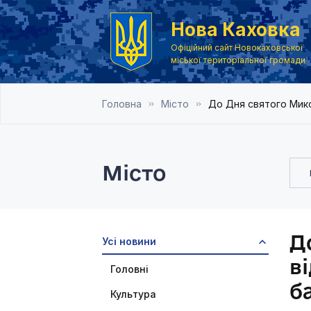
Нова Каховка
Офіційний сайт Новокаховської
міської територіальної громади
Головна
Місто
До Дня святого Мико
Місто
Д
Усі новини
в
Головні
б
Культура