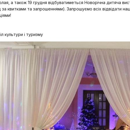
лая, а також 19 грудня відбуватиметься Новорічна дитяча ви
д за квитками та запрошеннями). Запрошуємо всіх відвідати на
іями!
іл культури і туризму