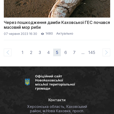
Через пошкодження дамби Каховської ГЕС почався
масовий мор риби
1480
Актуально
07 червня 2023 16:30
1
2
3
4
5
6
7
...
145
Офіційний сайт
Новокаховської
міської територіальної
громади
Контакти
Херсонська область, Каховський
район, м.Нова Каховка, просп.