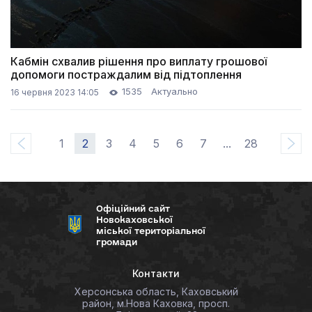
Кабмін схвалив рішення про виплату грошової
допомоги постраждалим від підтоплення
1535
Актуально
16 червня 2023 14:05
1
2
3
4
5
6
7
...
28
Офіційний сайт
Новокаховської
міської територіальної
громади
Контакти
Херсонська область, Каховський
район, м.Нова Каховка, просп.