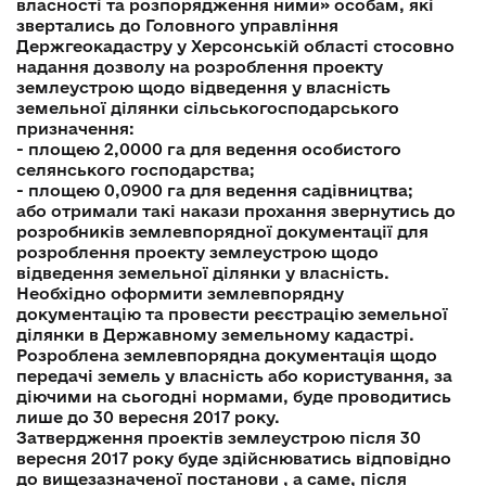
власності та розпорядження ними» особам, які
звертались до Головного управління
Держгеокадастру у Херсонській області стосовно
надання дозволу на розроблення проекту
землеустрою щодо відведення у власність
земельної ділянки сільськогосподарського
призначення:
- площею 2,0000 га для ведення особистого
селянського господарства;
- площею 0,0900 га для ведення садівництва;
або отримали такі накази прохання звернутись до
розробників землевпорядної документації для
розроблення проекту землеустрою щодо
відведення земельної ділянки у власність.
Необхідно оформити землевпорядну
документацію та провести реєстрацію земельної
ділянки в Державному земельному кадастрі.
Розроблена землевпорядна документація щодо
передачі земель у власність або користування, за
діючими на сьогодні нормами, буде проводитись
лише до 30 вересня 2017 року.
Затвердження проектів землеустрою після 30
вересня 2017 року буде здійснюватись відповідно
до вищезазначеної постанови , а саме, після