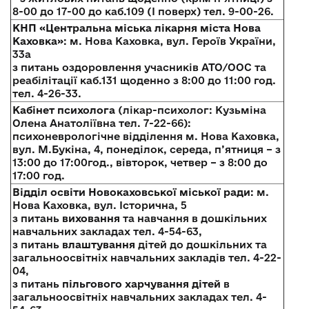
8-00 до 17-00 до каб.109 (І поверх) тел. 9-00-26.
КНП «Центральна міська лікарня міста Нова
Каховка»
: м. Нова Каховка, вул. Героїв України,
33а
з питань оздоровлення учасників АТО/ООС та
реабілітації каб.131 щоденно з 8:00 до 11:00 год.
тел. 4-26-33.
Кабінет психолога
(лікар-психолог: Кузьміна
Олена Анатоліївна тел. 7-22-66):
психоневрологічне відділення м. Нова Каховка,
вул. М.Букіна, 4, понеділок, середа, п’ятниця – з
13:00 до 17:00год., вівторок, четвер – з 8:00 до
17:00 год.
Відділ освіти Новокаховської міської ради
: м.
Нова Каховка, вул. Історична, 5
з питань
виховання
та навчання в дошкільних
навчальних закладах тел. 4-54-63,
з питань
влаштування
дітей до дошкільних та
загальноосвітніх навчальних закладів тел. 4-22-
04,
з питань
пільгового харчування дітей
в
загальноосвітніх навчальних закладах тел. 4-