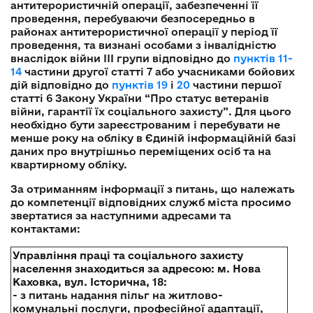
антитерористичній операції, забезпеченні її
проведення, перебуваючи безпосередньо в
районах антитерористичної операції у період її
проведення, та визнані особами з інвалідністю
внаслідок війни III групи відповідно до
пунктів 11-
14
частини другої статті 7 або учасниками бойових
дій відповідно до
пунктів 19
і
20
частини першої
статті 6 Закону України “Про статус ветеранів
війни, гарантії їх соціального захисту”. Для цього
необхідно бути зареєстрованим і перебувати не
менше року на обліку в Єдиній інформаційній базі
даних про внутрішньо переміщених осіб та на
квартирному обліку.
За отриманням інформації з питань, що належать
до компетенції відповідних служб міста просимо
звертатися за наступними адресами та
контактами:
Управління праці та соціального захисту
населення знаходиться за адресою: м. Нова
Каховка, вул. Історична, 18:
- з питань надання пільг на житлово-
комунальні послуги, професійної адаптації,