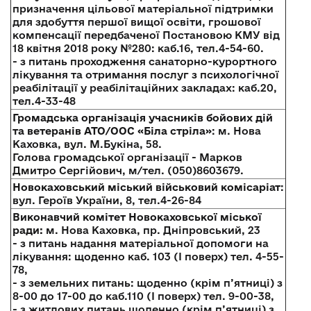
призначення цільової матеріальної підтримки
для здобуття першої вищої освіти, грошової
компенсації передбаченої Постановою КМУ від
18 квітня 2018 року №280: каб.16, тел.4-54-60.
- з питань проходження санаторно-курортного
лікування та отримання послуг з психологічної
реабілітації у реабілітаційних закладах: каб.20,
тел.4-33-48
Громадська організація учасників бойових дій
та ветеранів АТО/ООС «Біла стріла»
: м. Нова
Каховка, вул. М.Букіна, 58.
Голова громадської організації - Марков
Дмитро Сергійович, м/тел. (050)8603679.
Новокаховський міський військовий комісаріат
:
вул. Героїв України, 8, тел.4-26-84
Виконавчий комітет Новокаховської міської
ради:
м. Нова Каховка, пр. Дніпровський, 23
- з питань надання матеріальної допомоги на
лікування: щоденно каб. 103 (І поверх) тел. 4-55-
78,
- з земельних питань: щоденно (крім п’ятниці) з
8-00 до 17-00 до каб.110 (І поверх) тел. 9-00-38,
- з житлових питань щоденно (крім п’ятниці) з