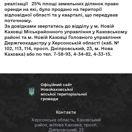
реалізації 25% площі земельних ділянок право
оренди на які, було продано на території
відповідної області та у кварталі, що передував
поточному.
За довідками звертатись до відділу у м. Новій
Каховці Міськрайонного управління у Каховському
районі та м. Новій Каховці Головного управління
Держгеокадастру у Херсонській області (каб. №
102, 113, 114, просп. Дніпровський, 23, м. Нова
Каховка) або по тел. 7-58-93, 4-34-82, 4-33-15.
Офіційний сайт
Новокаховської
міської територіальної
громади
Контакти
Херсонська область, Каховський
район, м.Нова Каховка, просп.
Дніпровський, 23