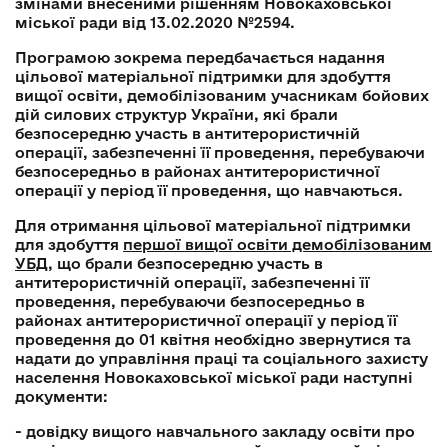
змінами внесеними рішенням Новокаховської
міської ради від 13.02.2020 №2594.
Програмою зокрема передбачається надання
цільової матеріальної підтримки для здобуття
вищої освіти, демобілізованим учасникам бойових
дій силових структур України, які брали
безпосередню участь в антитерористичній
операції, забезпеченні її проведення, перебуваючи
безпосередньо в районах антитерористичної
операції у період її проведення, що навчаються.
Для отримання цільової матеріальної підтримки
для здобуття
першої вищої освіти демобілізованим
УБД
, що брали безпосередню участь в
антитерористичній операції, забезпеченні її
проведення, перебуваючи безпосередньо в
районах антитерористичної операції у період її
проведення до 01 квітня необхідно звернутися та
надати до управління праці та соціального захисту
населення Новокаховської міської ради наступні
документи:
- довідку вищого навчального закладу освіти про