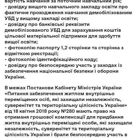
вартість навчання за поточний навчальний рік;
- довідку вищого навчального закладу освіти про
фактичне проходження навчання демобілізованим
УБД у вищому закладі освіти;
- довідку про банківські реквізити
демобілізованого УБД для зарахування коштів
цільової матеріальної підтримки для здобуття
вищої освіти;
- фотокопію паспорту 1,2 сторінки та сторінка з
відміткою реєстрації;
- фотокопію ідентифікаційного коду;
- довідку про безпосередню участь у заходах із
забезпечення національної безпеки і оборони
України.
В межах Постанови Кабінету Міністрів України
«Питання забезпечення житлом внутрішньо
переміщених осіб, які захищали незалежність,
суверенітет та територіальну цілісність України»
від 18 квітня 2018 року №280 мають право на
отриманя грошової компенсації для придбання
житла внутрішньо переміщені особи, які захищали
незалежність, суверенітет та територіальну
цілісність України і брали безпосередню участь в