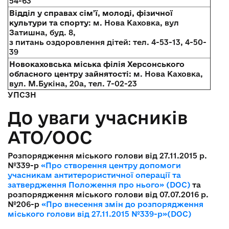
54-63
Відділ у справах сім’ї, молоді, фізичної
культури та спорту
: м. Нова Каховка, вул
Затишна, буд. 8,
з питань оздоровлення дітей: тел. 4-53-13, 4-50-
39
Новокаховська міська філія Херсонського
обласного центру зайнятості:
м. Нова Каховка,
вул. М.Букіна, 20а, тел. 7-02-23
УПСЗН
До уваги учасників
АТО/ООС
Розпорядження міського голови від 27.11.2015 р.
№339-р
«Про створення центру допомоги
учасникам антитерористичної операції та
затвердження Положення про нього» (DOC)
та
розпорядження міського голови від 07.07.2016 р.
№206-р
«Про внесення змін до розпорядження
міського голови від 27.11.2015 №339-р»(DOC)