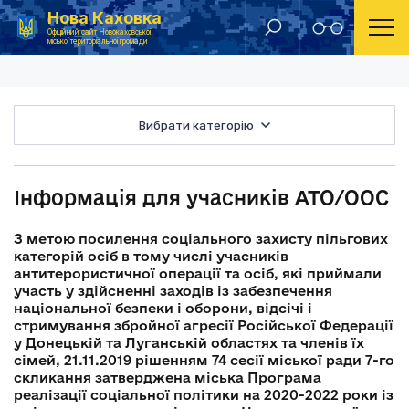
Нова Каховка
Головна
Інформація для учасників АТО/ООС
Офіційний сайт Новокаховської
міської територіальної громади
Вибрати категорію
Інформація для учасників АТО/ООС
З метою посилення соціального захисту пільгових
категорій осіб в тому числі учасників
антитерористичної операції та осіб, які приймали
участь у здійсненні заходів із забезпечення
національної безпеки і оборони, відсічі і
стримування збройної агресії Російської Федерації
у Донецькій та Луганській областях та членів їх
сімей, 21.11.2019 рішенням 74 сесії міської ради 7-го
скликання затверджена міська Програма
реалізації соціальної політики на 2020-2022 роки із