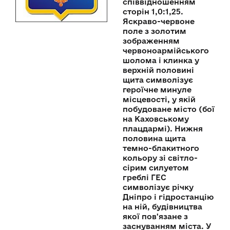
співвідношенням
сторін 1,0:1,25.
Яскраво-червоне
поле з золотим
зображенням
червоноармійського
шолома і клинка у
верхній половині
щита символізує
героїчне минуле
місцевості, у якій
побудоване місто (бої
на Каховському
плацдармі). Нижня
половина щита
темно-блакитного
кольору зі світло-
сірим силуетом
греблі ГЕС
символізує річку
Дніпро і гідростанцію
на ній, будівництва
якої пов'язане з
заснуванням міста. У