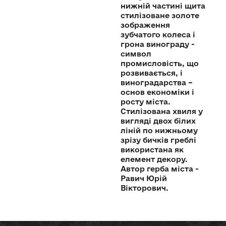
нижній частині щита
стилізоване золоте
зображення
зубчатого колеса і
грона винограду -
символ
промисловість, що
розвивається, і
виноградарства –
основ економіки і
росту міста.
Стилізована хвиля у
вигляді двох білих
ліній по нижньому
зрізу бичків греблі
використана як
елемент декору.
Автор герба міста -
Равич Юрій
Вікторович.