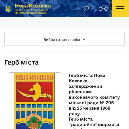
Нова Каховка
Головна
Герб міста
Офіційний сайт Новокаховської
міської територіальної громади
Вибрати категорію
Герб міста
Герб міста Нова
Каховка
затверджений
рішенням
виконавчого комітету
міської ради № 206
від 25 червня 1968
року.
Герб міста
традиційної форми зі