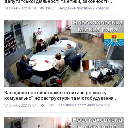
депутатської діяльності та етики, законності і
правопорядку (18.01.2022)
1368
Засідання постійних комісій
18 січня 2022 16:18
Засідання постійної комісії з питань розвитку
комунальної інфраструктури та містобудування
(17.01.2022)
1392
Засідання постійних комісій
17 січня 2022 13:54