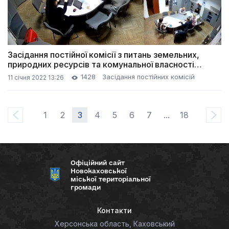
Засідання постійної комісії з питань земельних,
природних ресурсів та комунальної власності
(11.01.2022)
1428
Засідання постійних комісій
11 січня 2022 13:26
1
2
3
4
5
6
7
...
18
Офіційний сайт
Новокаховської
міської територіальної
громади
Контакти
Херсонська область, Каховський