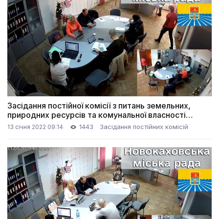
Засідання постійної комісії з питань земельних,
природних ресурсів та комунальної власності
(13.01.2022)
1443
Засідання постійних комісій
13 січня 2022 09:14