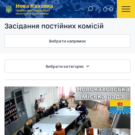
Нова Каховка
Головна
Засідання постійних комісій
Офіційний сайт Новокаховської
міської територіальної громади
Засідання постійних комісій
Вибрати напрямок
Вибрати категорію