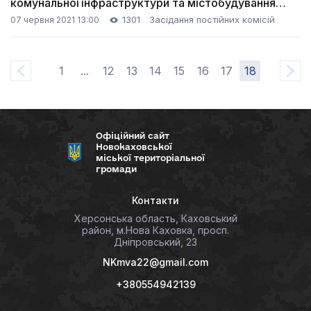
комунальної інфраструктури та містобудування
(07.06.2021)
1301
Засідання постійних комісій
07 червня 2021 13:00
1
...
12
13
14
15
16
17
18
Офіційний сайт
Новокаховської
міської територіальної
громади
Контакти
Херсонська область, Каховський
район, м.Нова Каховка, просп.
Дніпровський, 23
NKmva22@gmail.com
+380554942139