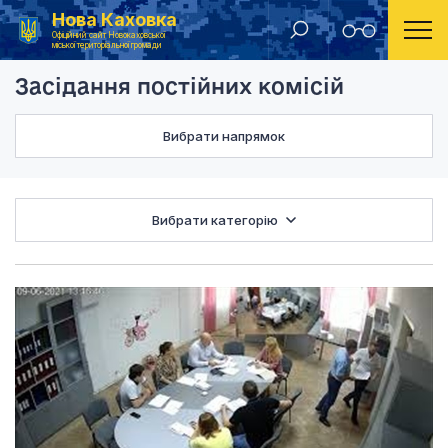
Нова Каховка
Головна
Засідання постійних комісій
Офіційний сайт Новокаховської
міської територіальної громади
Засідання постійних комісій
Вибрати напрямок
Вибрати категорію