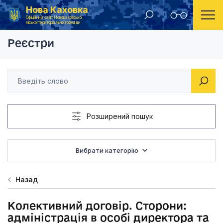
Нова Каховка
Головна
Реєстр колективних договорів 2022
Колективний договір
Офіційний сайт Новокаховської
міської територіальної громади
Реєстри
Розширений пошук
Вибрати категорію
Назад
Колективний договір. Сторони:
адміністрація в особі директора та