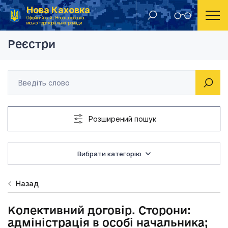
Нова Каховка
Головна
Реєстр колективних договорів 2020
Колективний договір
Офіційний сайт Новокаховської
міської територіальної громади
Реєстри
Розширений пошук
Вибрати категорію
Назад
Колективний договір. Сторони:
адміністрація в особі начальника;