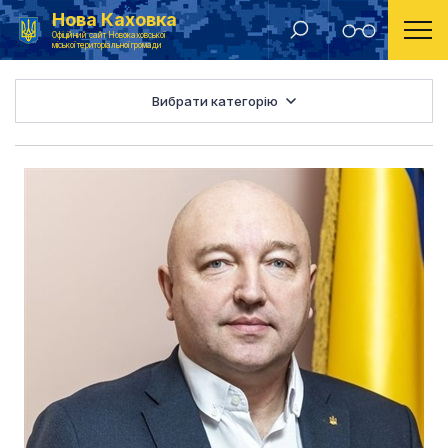
Нова Каховка
Головна
Депутатський корпус
Офіційний сайт Новокаховської
міської територіальної громади
Вибрати категорію