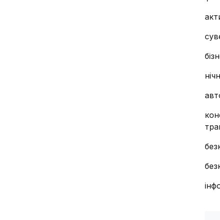
акт
сув
біз
нічн
авт
кон
тра
без
без
інф