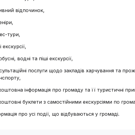
ивний відпочинок,
еніри,
нес-тури,
і екскурсії,
обусні, водні та піші екскурсії,
сультаційні послуги щодо закладів харчування та про
нспорту,
коштовна інформація про громаду та її туристичні при
коштовні буклети з самостійними екскурсіями по грома
ормація про усі події, що відбуваються у громаді.