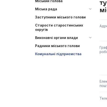
Міський голова
т
мі
Міська рада
Заступники міського голови
Старости старостинських
Адр
округів
Виконавчі органи влади
Радники міського голови
Граф
роб
Комунальні підприємства
Еле
пош
Тел