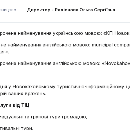
Директор - Радіонова Ольга Сергіївна
івництво
рочене найменування українською мовою: «КП Новок
не найменування англійською мовою: municipal company
er».
рочене найменування англійською мовою: «Novokahov
ня у Новокаховському туристично-інформаційному ц
орій ваших вражень.
луги від ТІЦ
ивідуальні та групові тури громадою,
тивальні тури,