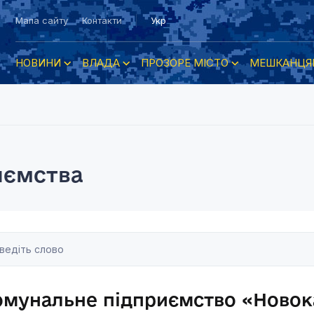
Мапа сайту
Контакти
Укр
НОВИНИ
ВЛАДА
ПРОЗОРЕ МІСТО
МЕШКАНЦЯ
иємства
омунальнe підприємство «Новок