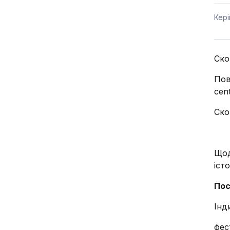
Кер
Ско
Пов
cent
Ско
Щод
іст
Пос
Інд
фес