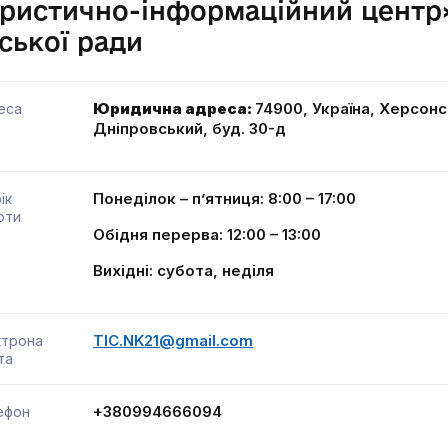
уристично-інформаційний центр
ської ради
Юридична адреса:
74900, Україна, Херсонс
еса
Дніпровський, буд. 30-д
Понеділок – п’ятниця: 8:00 – 17:00
ік
оти
Обідня перерва: 12:00 – 13:00
Вихідні: субота, неділя
TIC.NK21@gmail.com
ктрона
та
+380994666094
ефон