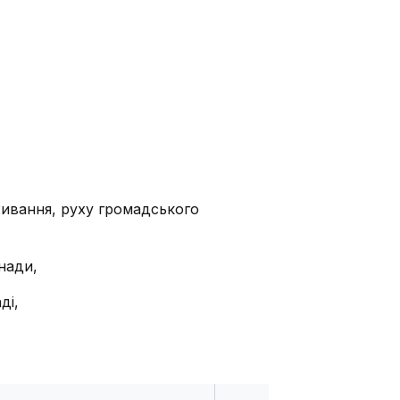
живання, руху громадського
нади,
ді,