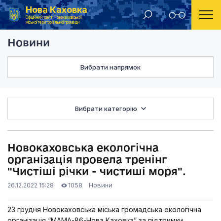
Нова Каховка
Головна
Новини
Новокаховська еколог
Офіційний сайт Новокаховської
міської територіальної громади
Новини
Вибрати напрямок
Вибрати категорію
Новокаховська екологічна
організація провела тренінг
"Чистіші річки - чистиші моря".
1058
Новини
26.12.2022 15:28
23 грудня Новокаховська міська громадська екологічна
організація “МАМА-86-Нова Каховка” за підтримки