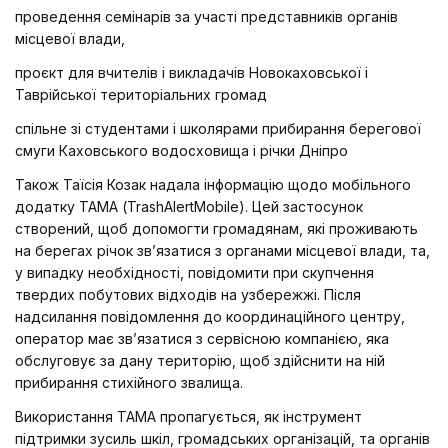
проведення семінарів за участі представників органів
місцевої влади,
проєкт для вчителів і викладачів Новокаховської і
Таврійської територіальних громад
спільне зі студентами і школярами прибирання берегової
смуги Каховського водосховища і річки Дніпро
Також Таїсія Козак надала інформацію щодо мобільного
додатку ТАМА (TrashAlertMobile). Цей застосунок
створений, щоб допомогти громадянам, які проживають
на берегах річок зв’язатися з органами місцевої влади, та,
у випадку необхідності, повідомити при скупчення
твердих побутових відходів на узбережжі. Після
надсилання повідомлення до координаційного центру,
оператор має зв’язатися з сервісною компанією, яка
обслуговує за дану територію, щоб здійснити на ній
прибирання стихійного звалища.
Використання ТАМА пропагується, як інструмент
підтримки зусиль шкіл, громадських організацій, та органів