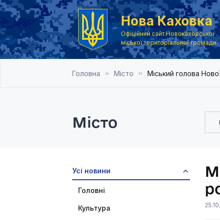
Нова Каховка
Офіційний сайт Новокаховської
міської територіальної громади
Головна
Місто
Міський голова Ново
Місто
М
Усі новини
р
Головні
25.10
Культура