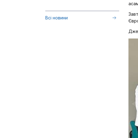
асам
Завт
Всі новини
Євр
Дже