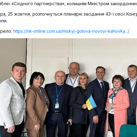
блеї «Східного партнерства», колишнім Міністром закордонни
ра, 25 жовтня, розпочнуться пленарні засідання 43-ї сесії Кон
опи.
рело:
https://nk-online.com.ua/miskyj-golova-novoyi-kahovky.../