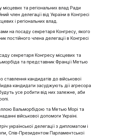
у місцевих та регіональних влад Ради
ий член делегації від України в Конгресі
цевих і регіональних влад.
атами на посаду секретаря Конгресу, якого
ник постійного члена делегації в Конгресі
осаду секретаря Конгресу місцевих та
льморбіда та представник Франції Метью
ло ставлення кандидатів до військової
 Обидва кандидати засуджують дії агресора
 будуть усе робити від них залежне, аби
ропі.
неллою Вальморбідою та Метью Морі та
 наданні військової допомоги Україні.
тріч української делегації з дипломатом і
ропи, Спів-Президентом Парламентської