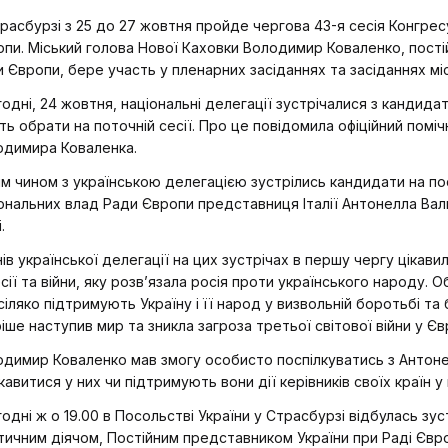
расбурзі з 25 до 27 жовтня пройде чергова 43-я сесія Конгрес
пи. Міський голова Нової Каховки Володимир Коваленко, постійн
 Європи, бере участь у пленарних засіданнях та засіданнях міс
одні, 24 жовтня, національні делегації зустрічалися з кандид
ь обрати на поточній сесії. Про це повідомила офіційний поміч
одимира Коваленка.
м чином з українською делегацією зустрілись кандидати на п
ональних влад Ради Європи представниця Італії Антонелла Ва
.
ів української делегації на цих зустрічах в першу чергу цікави
сії та війни, яку розв’язала росія проти українського народу.
сіляко підтримують Україну і її народ у визвольній боротьбі та
іше наступив мир та зникла загроза третьої світової війни у Єв
одимир Коваленко мав змогу особисто поспілкуватись з Анто
кавитися у них чи підтримують вони дії керівників своїх країн у
одні ж о 19.00 в Посольстві України у Страсбурзі відбулась зус
тичним діячом, Постійним представником України при Раді Єв