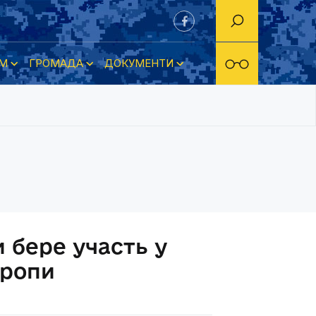
М
ГРОМАДА
ДОКУМЕНТИ
 бере участь у
вропи