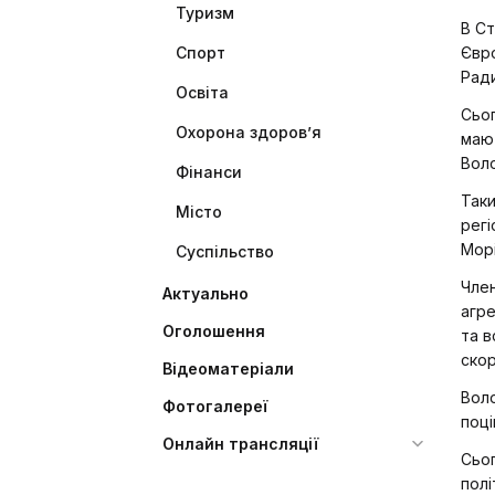
Туризм
В Ст
Спорт
Євро
Ради
Освіта
Сьог
Охорона здоров’я
мают
Вол
Фінанси
Таки
Місто
регі
Морі
Суспільство
Член
Актуально
агре
Оголошення
та в
скор
Відеоматеріали
Вол
Фотогалереї
поці
Онлайн трансляції
Сьог
полі