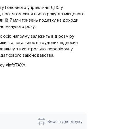
ту Головного управління ДПС у
, протягом січня цього року до місцевого
к 18,7 млн гривень податку на доходи
ня минулого року.
 осіб напряму залежить від розміру
ики, та легальності трудових відносин.
ювальну та контрольно-перевірочну
даткового законодавства.
у «InfoTAX».
Версія для друку