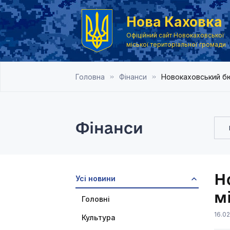
Нова Каховка
Офіційний сайт Новокаховської
міської територіальної громади
Головна
Фінанси
Новокаховський бю
Фінанси
Н
Усі новини
м
Головні
16.02
Культура