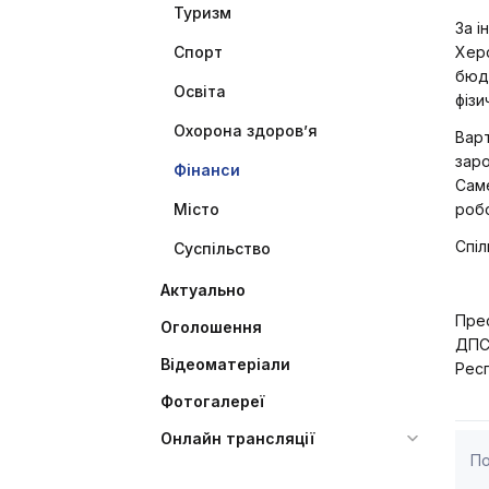
Туризм
За і
Спорт
Херс
бюдж
Освіта
фізи
Охорона здоров’я
Варт
заро
Фінанси
Саме
Місто
роб
Спіл
Суспільство
Актуально
Пре
Оголошення
ДПС 
Відеоматеріали
Респ
Фотогалереї
Онлайн трансляції
По