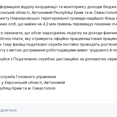
нформацією відділу координації та моніторингу доходів бюдже
онській області, Автономній Республіці Крим та м. Севастополі
ету Новокаховської територіальної громади надійшло більш я
чних осіб, що майже на 4,2 млн гривень перевищує показник січ
о зазначити, що обсяг надходжень податку на доходи фізичних
бітної плати, яку отримують офіційно працевлаштовані працівн
 тому фахівці податкової служби постійно проводять роз’ясн
оту з метою дотримання роботодавцями вимог трудового й по
куйся з Податковою службою дистанційно за допомогою сервіс
сслужба Головного управління
у Херсонській області, Автономній
убліці Крим та м. Севастополі
ділитися: