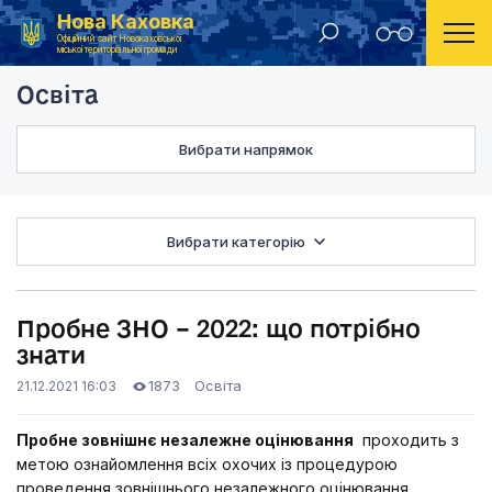
Нова Каховка
Головна
Освіта
Пробне ЗНО – 2022: що потрібно знати
Офіційний сайт Новокаховської
міської територіальної громади
Освіта
Вибрати напрямок
Вибрати категорію
Пробне ЗНО – 2022: що потрібно
знати
1873
Освіта
21.12.2021 16:03
Пробне зовнішнє незалежне оцінювання
проходить з
метою ознайомлення всіх охочих із процедурою
проведення зовнішнього незалежного оцінювання,