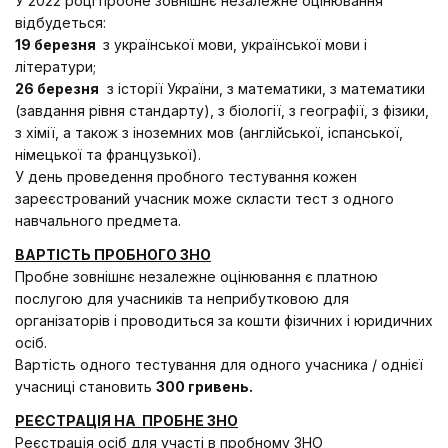
У 2022 році пробне зовнішнє незалежне оцінювання
відбудеться:
19 березня
з української мови, української мови і
літератури;
26 березня
з історії України, з математики, з математики
(завдання рівня стандарту), з біології, з географії, з фізики,
з хімії, а також з іноземних мов (англійської, іспанської,
німецької та французької).
У день проведення пробного тестування кожен
зареєстрований учасник може скласти тест з одного
навчального предмета.
ВАРТІСТЬ ПРОБНОГО ЗНО
Пробне зовнішнє незалежне оцінювання є платною
послугою для учасників та неприбутковою для
організаторів і проводиться за кошти фізичних і юридичних
осіб.
Вартість одного тестування для одного учасника / однієї
учасниці становить
300 гривень.
РЕЄСТРАЦІЯ НА ПРОБНЕ ЗНО
Реєстрація осіб для участі в пробному ЗНО